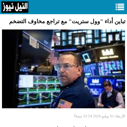
تباين أداء "وول ستريت" مع تراجع مخاوف التضخم
الأربعاء 01 يوليو 2026 10:54 مساءً