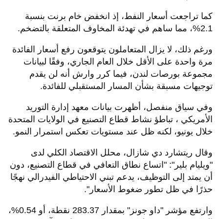
كما تراجعت أسعار النفط، إذ انخفض خام برنت بنسبة
2.1%، مما ساهم في تهدئة المخاوف المتعلقة بالتضخم.
ورغم ذلك، لا يزال المتعاملون يتوقعون رفع أسعار الفائدة
مرة واحدة على الأقل خلال العام الجاري، وفقًا لبيانات
مجموعة بورصات لندن، فيما كرر وارش أنه لن يقدم
توجيهات مسبقة بشأن المسار المستقبلي للفائدة.
وفي سياق منفصل، أظهرت بيانات معهد إدارة التوريد
الأمريكي ، تباطؤ نشاط قطاع التصنيع في الولايات المتحدة
خلال يونيو، لكنه ظل عند مستويات تعكس استمرار النمو.
وقال ريتشارد دي شازال، محلل الاقتصاد الكلي لدى
"ويليام بلير": "اتساع نطاق التعافي في قطاع التصنيع، دون
أن يمتد إلى التوظيف، يدعم تبني الاحتياطي الفيدرالي نهجًا
حذرًا في ظل تطور ضغوط الأسعار".
وارتفع مؤشر "داو جونز" بمقدار 283.37 نقطة، أو 0.54%،