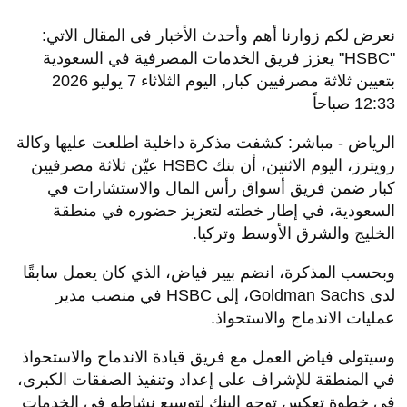
نعرض لكم زوارنا أهم وأحدث الأخبار فى المقال الاتي:
"HSBC" يعزز فريق الخدمات المصرفية في السعودية
بتعيين ثلاثة مصرفيين كبار, اليوم الثلاثاء 7 يوليو 2026
12:33 صباحاً
الرياض - مباشر: كشفت مذكرة داخلية اطلعت عليها وكالة
رويترز، اليوم الاثنين، أن بنك
HSBC
عيّن ثلاثة مصرفيين
كبار ضمن فريق أسواق رأس المال والاستشارات في
السعودية، في إطار خطته لتعزيز حضوره في منطقة
الخليج والشرق الأوسط وتركيا.
وبحسب المذكرة، انضم
بيير فياض
، الذي كان يعمل سابقًا
لدى
Goldman Sachs
، إلى HSBC في منصب مدير
عمليات الاندماج والاستحواذ.
وسيتولى فياض العمل مع فريق قيادة الاندماج والاستحواذ
في المنطقة للإشراف على إعداد وتنفيذ الصفقات الكبرى،
في خطوة تعكس توجه البنك لتوسيع نشاطه في الخدمات