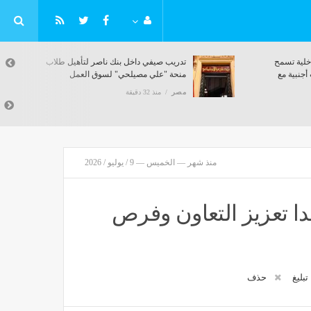
سيوي
قرار وزاري جديد بالأسماء، الداخلية تسمح
لـ21 مواطنًا بالتجنس بجنسيات أجنبية مع
الاحتفاظ بالمصرية
مصر
منذ 32 دقيقة
منذ شهر — الخميس — 9 / يوليو / 2026
دا تعزيز التعاون وفرص
تبليغ
حذف