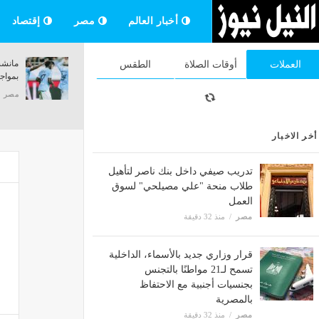
أخبار العالم
مصر
إقتصاد
مواقيت الصلاة اليوم الأحد، موعد أذان الظهر
إتاحة الاس
العملات
أوقات الصلاة
الطقس
في القاهرة والمحافظات
للشهادة ال
مصر
منذ 32 دقيقة
مصر
منذ 32 دق
أخر الاخبار
تدريب صيفي داخل بنك ناصر لتأهيل
طلاب منحة "علي مصيلحي" لسوق
العمل
مصر
منذ 32 دقيقة
قرار وزاري جديد بالأسماء، الداخلية
تسمح لـ21 مواطنًا بالتجنس
بجنسيات أجنبية مع الاحتفاظ
بالمصرية
مصر
منذ 32 دقيقة