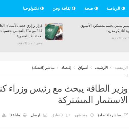
الرياضة
صحة
ثقافة وفن
تكنولوجيا
تعلام عن نتيجة الدور الثاني
مانشستر سيتي يختتم معسكره الآ
إعدادية بالقاهرة في المدارس
بمواجهة أتلتيكو مدريد
يقة
مصر
منذ 32 دقيقة
الرئيسية
الارشيف
أسواق
إقتصاد
مباشر (اقتصاد)
وزير الطاقة يبحث مع رئيس وزراء كن
الاستثمار المشتركة
مباشر (اقتصاد)
منذ شهر
0 تعليق
ارسل
طباعة