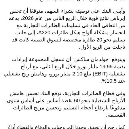
وأبقى البنك على توصيته بشراء السهم، متوقعًا أن تحقق
إيرباص نتائج قوية خلال الربع الثاني من عام 2026، بدعم
من التعافي الحاد في تسليمات الطائرات التجارية مع
انحسار مشكلة ألواح هيكل طائرات A320، إلى جانب
تسليم نحو 20 طائرة مخصصة للسوق الصينية كانت قد
تأجلت من الربع الأول.
ويتوقع "جولدمان ساكس" أن تسجل المجموعة إيرادات
بقيمة 19.99 مليار يورو خلال الربع الثاني، مع أرباح
تشغيلية (EBIT) تبلغ 2.10 مليار يورو، وهامش ربح تشغيلي
عند 10.5%.
وفي قطاع الطائرات التجارية، توقع البنك تحسن هامش
الأرباح التشغيلية بنحو 60 نقطة أساس على أساس سنوي،
مدفوعًا بارتفاع أحجام التسليم وتحسن مزيج الطائرات
المُسلمة.
كما رجح أن تحقق وحدتا المروحيات والدفاع والفضاء أداءً