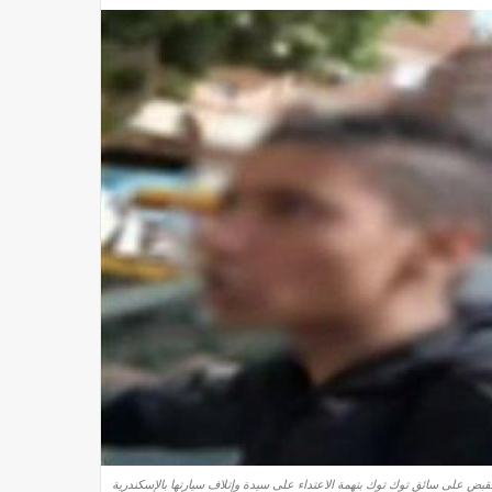
لقبض على سائق توك توك بتهمة الاعتداء على سيدة وإتلاف سيارتها بالإسكندرية