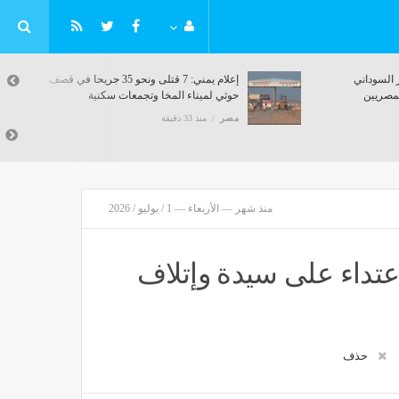
بلاغ للنائب العام ضد التيك توكر السوداني
"دقنك ود يوسف" بتهمة إهانة المصريين
مصر
منذ 33 دقيقة
منذ شهر — الأربعاء — 1 / يوليو / 2026
عتداء على سيدة وإتلاف
حذف