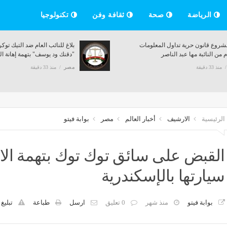
الرياضة
صحة
ثقافة وفن
تكنولوجيا
تجارة عين شمس: إتاحة فرصة التخرج في 3
نص مشروع قانون حرية تداول المعلومات
متفوقين
المقدم من النائبة مها عبد الناصر
مصر
منذ 33 دقيقة
الرئيسية
الارشيف
أخبار العالم
مصر
بوابة فيتو
القبض على سائق توك توك بتهمة الا
سيارتها بالإسكندرية
بوابة فيتو
منذ شهر
0 تعليق
ارسل
طباعة
تبليغ