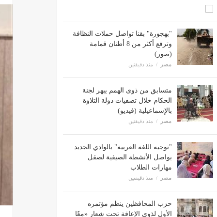
"بهجورة" بقنا تواصل حملات النظافة
وترفع أكثر من 8 أطنان قمامة
(صور)
مصر
منذ دقيقتين
متسابق من ذوى الهمم يبهر لجنة
الحكام خلال تصفيات دولة التلاوة
بالإسماعيلية (فيديو)
مصر
منذ دقيقتين
"توجيه اللغة العربية" بالوادي الجديد
يواصل الأنشطة الصيفية لصقل
مهارات الطلاب
مصر
منذ دقيقتين
حزب المحافظين ينظم مؤتمره
الأول لذوي الإعاقة تحت شعار «معًا