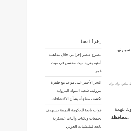
إقرأ ايضا
سيارتها
مصرع عنصر إجرامي خلال مداهمة
أمنية بقرية ميت محسن في ميت
غمر
البحر الأحمر على موعد مع طفرة
 سائق توك توك
بترولية، شعبة المواد البترولية
تكشف مفاجأة بشأن الاكتشافات
وك بتهمة
قوات تابعة للحكومة اليمنية تستهدف
بـ
محافظة
تجمعات وثكنات وآليات عسكرية
تابعة لمليشيات الحوثي