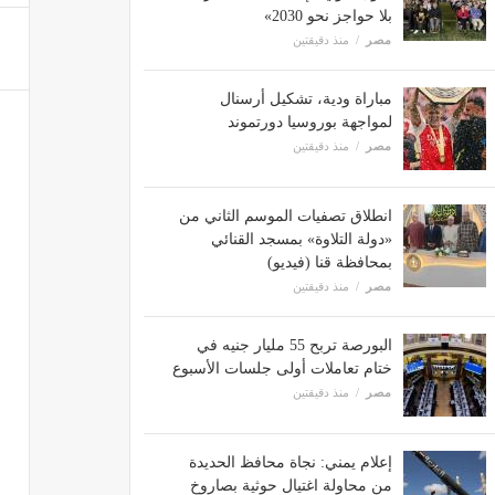
بلا حواجز نحو 2030»
مصر
منذ دقيقتين
مباراة ودية، تشكيل أرسنال
لمواجهة بوروسيا دورتموند
مصر
منذ دقيقتين
انطلاق تصفيات الموسم الثاني من
«دولة التلاوة» بمسجد القنائي
بمحافظة قنا (فيديو)
مصر
منذ دقيقتين
البورصة تربح 55 مليار جنيه في
ختام تعاملات أولى جلسات الأسبوع
مصر
منذ دقيقتين
إعلام يمني: نجاة محافظ الحديدة
من محاولة اغتيال حوثية بصاروخ