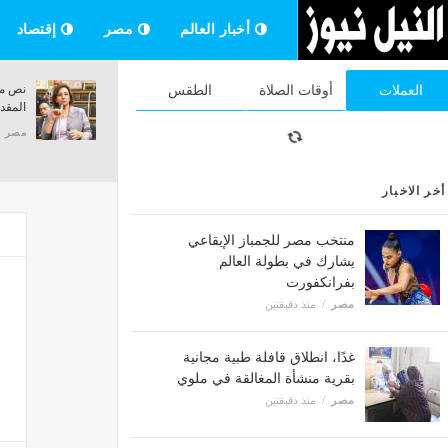
أخبار العالم
مصر
إقتصاد
الإسكان تواصل تنفيذ 25 ألف وحدة بـ"سكن
العملات
أوقات الصلاة
الطقس
لكل المصريين" في أكتوبر الجديدة
سنوات للطلاب ال
مصر
منذ 33 دقيقة
مصر
منذ 33 دقيقة
أخر الاخبار
منتخب مصر للجمباز الإيقاعي
يشارك في بطولة العالم
بفرانكفورت
مصر
منذ دقيقتين
غدًا، انطلاق قافلة طبية مجانية
بقرية منشأة المغالقة في ملوي
مصر
منذ دقيقتين