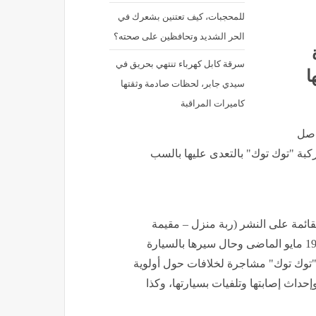
للمحجبات، كيف تعتنين بشعرك في
الحر الشديد وتحافظين على صحته؟
سرقة كابل كهرباء تنتهي بحريق في
ا
سيدي جابر، لحظات صادمة وثقتها
كاميرات المراقبة
اصل
كبة "توك توك" بالتعدى عليها بالسب
قائمة على النشر (ربة منزل – مقيمة
) وبسؤالها قررت أنه بتاريخ 19 مايو الماضى وحال سيرها بالسيارة
ة "توك توك" مشاجرة لخلافات حول أولوية
حداث إصابتها وتلفيات بسيارتها، وكذا