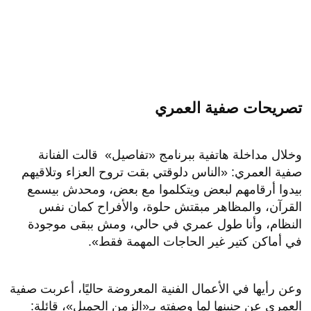
تصريحات صفية العمري
وخلال مداخلة هاتفية ببرنامج «تفاصيل» قالت الفنانة
صفية العمري: «الناس دلوقتي بقت تروح العزاء وتلاقيهم
بيدوا أرقامهم لبعض ويتكلموا مع بعض، ومحدش بيسمع
القرآن، والمظاهر مبقتش حلوة، والأفراح كمان نفس
النظام، وأنا طول عمري في حالي، ومش ببقى موجودة
في أماكن كتير غير الحاجات المهمة فقط».
وعن رأيها في الأعمال الفنية المعروضة حاليًا، أعربت صفية
العمري عن حنينها لما وصفته بـ«الزمن الجميل»، قائلة: