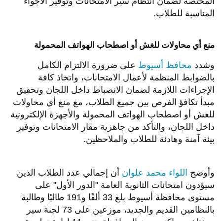
المختصة لضمان انتظام سير الامتحانات وتوفير الأجواء
المناسبة للطلاب.
​منع أي محاولات للغش أو اصطحاب الهواتف المحمولة
​وشدد
محافظ أسيوط
على ضرورة الالتزام الكامل
بالضوابط المنظمة لأعمال الامتحانات، واتخاذ كافة
الإجراءات اللازمة لضمان الانضباط داخل اللجان وتحقيق
مبدأ تكافؤ الفرص بين جميع الطلاب، مع منع أي محاولات
للغش أو اصطحاب الهواتف المحمولة والأجهزة الإلكترونية
داخل اللجان، والتأكد من جاهزية مقار الامتحانات وتوفير
بيئة آمنة وهادئة للطلاب والملاحظين.
​وأوضح
اللواء محمد علوان
أن إجمالي عدد الطلاب الذين
سيؤدون امتحانات الثانوية العامة "الدور الأول" على
مستوى محافظة أسيوط بلغ 33 ألفًا و191 طالبًا وطالبة
بالنظامين القديم والجديد، موزعين على 73 لجنة سير