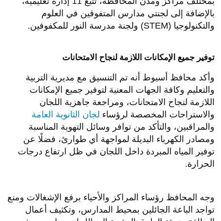
بمختلف مراكز ومدن المحافظة، تتبع 11 إدارة تعليمية،
بالإضافة إلى لجنتي مدارس المتفوقين في العلوم
والتكنولوجيا (STEM) ولجنة مدرسة النور للمكفوفين.
​توفير جميع الإمكانات اللازمة لنجاح الامتحانات
​وأكد محافظ أسيوط أنه تم التنسيق مع مديرية التربية
والتعليم وكافة الجهات المعنية لتوفير جميع الإمكانات
اللازمة لنجاح الامتحانات، ومراجعة جاهزية اللجان
والاستراحات المخصصة لرؤساء
لجان الثانوية العامة
والمراقبين، والتأكد من توافر وسائل التهوية المناسبة
ومصادر الكهرباء البديلة لمواجهة أي طوارئ، فضلًا عن
توفير المياه المبردة داخل اللجان في ظل ارتفاع درجات
الحرارة.
​وجه المحافظ رؤساء المراكز والأحياء برفع الإشغالات ومنع
تواجد الباعة الجائلين بمحيط المدارس، وتكثيف أعمال