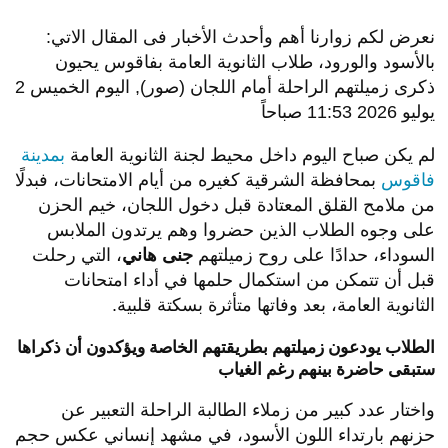
نعرض لكم زوارنا أهم وأحدث الأخبار فى المقال الاتي:
بالأسود والورود، طلاب الثانوية العامة بفاقوس يحيون
ذكرى زميلتهم الراحلة أمام اللجان (صور), اليوم الخميس 2
يوليو 2026 11:53 صباحاً
لم يكن صباح اليوم داخل محيط لجنة الثانوية العامة
بمدينة
فاقوس
بمحافظة الشرقية كغيره من أيام الامتحانات، فبدلًا
من ملامح القلق المعتادة قبل دخول اللجان، خيم الحزن
على وجوه الطلاب الذين حضروا وهم يرتدون الملابس
السوداء، حدادًا على روح زميلتهم
جنى هاني
، التي رحلت
قبل أن تتمكن من استكمال حلمها في أداء امتحانات
الثانوية العامة، بعد وفاتها متأثرة بسكتة قلبية.
الطلاب يودعون زميلتهم بطريقتهم الخاصة ويؤكدون أن ذكراها
ستبقى حاضرة بينهم رغم الغياب
واختار عدد كبير من زملاء الطالبة الراحلة التعبير عن
حزنهم بارتداء اللون الأسود، في مشهد إنساني عكس حجم