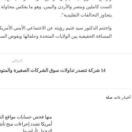
الست كاملين ومصر والأردن واليمن، وهو ما يعكس محاولة أم
يتجاوز التحالفات التقليدية".
واختتم الدكتور سيد غنيم رؤيته عن الاجتماعي الأمني الأمر
المسافة الحقيقية بين الولايات المتحدة وحلفائها ويقوض الس
التالى
14 شركة تتصدر تداولات سوق الشركات الصغيرة والمتوسطة بالبورصة المصرية خلال الأسبوع
أخبار
ذات صلة
منها فحص حسابات مواقع الت
أمريكا تشدد إجراءات منح تأ
الدخول لأراضيها