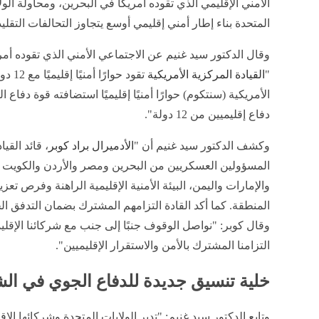
الأمني الإقليمي الذي تقوده أمريكا في البحرين، ومحاولة الول
المتحدة بناء إطار أمني إقليمي أوسع يتجاوز التحالفات التقليد
"
القيادة المركزية الأمريكية
تقود ح
الأمريكية (سنتكوم) حوارًا أمنيًا إقليميًا استضافته قوة دفاع
دفاع إقليميين من 12 دولة".
وكشف الدكتور سيد غنيم أن "
الأدميرال براد كوبر
، قائد القي
المسؤولين العسكريين من البحرين ومصر والأردن والكويت و
والإمارات واليمن، البيئة الأمنية الإقليمية الراهنة وفرص تعز
المنطقة. كما أكد القادة التزامهم المشترك بضمان التدفق ا
وقال كوبر: "نواصل الوقوف جنبًا إلى جنب مع شركائنا الإقلي
التزامنا المشترك بالأمن والاستقرار الإقليميين".
خلية تنسيق جديدة للدفاع الجوي في ا
وتابع الدكتور سيد غنيم: "تدير الولايات المتحدة وشركائها الإ