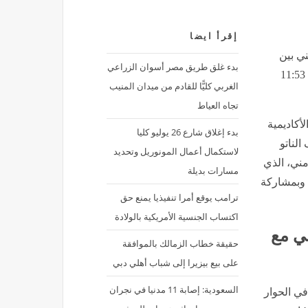
إقرأ ايضا
ني بين
بدء غلق طريق مصر أسوان الزراعي
أمريكا و12 دولة عربية بالبحرين, اليوم الخميس 2 يوليو 2026 11:53
الغربي كليًّا للقادم من ميدان المنيب
تجاه العياط
أكاديمية
بدء إغلاق شارع 26 يوليو كليا
الناتو
لاستكمال أعمال المونوريل وتحديد
مني، الذي
مسارات بديلة
رين مع 12 دولة عربية، وبمشاركة
ترامب يوقع أمرا تنفيذيا يمنع حق
اكتساب الجنسية الأمريكية بالولادة
ني مع
حقيقة خطاب الزمالك بالموافقة
على بيع بيزيرا إلى شباب أهلي دبي
السعودية: إصابة 11 مدنيا في نجران
ي الحوار