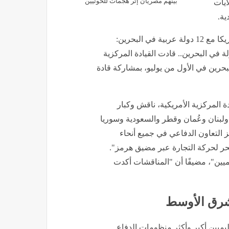
بينهم مصريان إثر هجمات للحوثيين
ايات
ية.
وقال الدكتور سيد غنيم عن الاجتماعي الأمني الذي تقوده أمريكا مع 12 دولة عربية في البحرين:
وارًا أمنيًا إقليميًا مع 12 دولة في البحرين.. قادت القيادة المركزية
 البحرين في الأول من يوليو، بمشاركة قادة
ادة المركزية الأمريكية، ناقش وكبار
لبنان وعُمان وقطر والسعودية وسوريا
يز التعاون الدفاعي في جميع أنحاء
لحر لحركة التجارة عبر مضيق هرمز".
ميين"، مضيفًا أن "المناقشات أكدت
لشرق الأوسط
قليميين أكبر وأكثر منظومات الدفاع