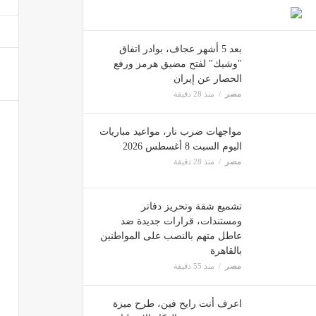
تنسيق الجامعات 2026، مصروف
مصر
بعد 5 أشهر عجاف، بوادر اتفاق
"وشيك" لفتح مضيق هرمز ورفع
الحصار عن إيران
مصر
منذ 28 دقيقة
حليف ت
مصر
مواجهات ضرب نار، مواعيد مباريات
اليوم السبت 8 أغسطس 2026
مصر
منذ 28 دقيقة
في 7 أيام فقط، فيلم Spider-Man: Brand New Day يقترب من المليارين جنيه بشباك التذاكر
مصر
تشميع شقة وتحريز دفاتر
ومستندات، قرارات جديدة ضد
عاطل متهم بالنصب على المواطنين
بالقاهرة
مصر
منذ 55 دقيقة
اعرف أنت رايح فين، طرح ميزة