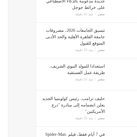
جديدة مدعومة بالذكاء الاصطناعي
على خرائط جوجل
مصر
منذ 55 دقيقة
تنسيق الجامعات 2026، مصروفات
جامعة القاهرة الأهلية والحد الأدنى
المتوقع للقبول
مصر
منذ 55 دقيقة
استعدادا للمولد النبوي الشريف،
طريقة عمل الفستقية
مصر
منذ 55 دقيقة
حليف ترامب، رئيس كولومبيا الجديد
يعلن انضمامه إلى مبادرة "درع
الأمريكتين"
مصر
منذ 55 دقيقة
في 7 أيام فقط، فيلم Spider-Man: