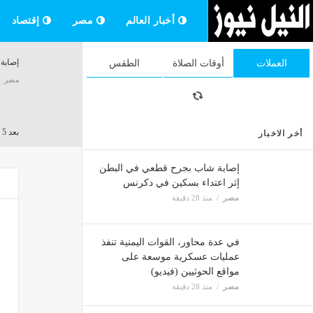
أخبار العالم
مصر
إقتصاد
إصابة
العملات
أوقات الصلاة
الطقس
مصر
بعد 5 أشهر عجاف، بوادر اتفاق "وشيك" لفتح مضيق هرمز ورفع الحصار عن إيران
أخر الاخبار
مصر
إصابة شاب بجرح قطعي في البطن
إثر اعتداء بسكين في دكرنس
مصر
منذ 28 دقيقة
تشميع
مصر
في عدة محاور، القوات اليمنية تنفذ
عمليات عسكرية موسعة على
مواقع الحوثيين (فيديو)
اعرف 
مصر
منذ 28 دقيقة
مصر