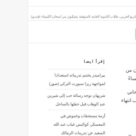
استعدادا للمولد النبوي الشريف، طريقة عمل الفستقية
يو العربي، طلاب الثانوية العامة بالمنوفية يشتكون من امتحان الكيمياء (فيديو)
مصر
منذ 55 دقيقة
إقرأ ايضا
ون من
بيراميدز يختتم تدريباته استعدادا
لمواجهة ريزا سبورت التركي (صور)
اني
شريهان توجه رسالة حب إلى شيرين
 انتهاء
عبد الوهاب قبل حفلها بالساحل
أزمة مستحقات وغموض في
المعسكر، كواليس غياب عبد الله
السعيد عن تدريبات الزمالك