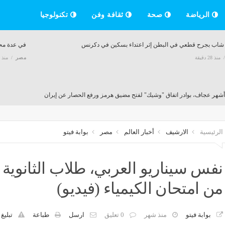
الرياضة
صحة
ثقافة وفن
تكنولوجيا
 شاب بجرح قطعي في البطن إثر اعتداء بسكين في دكرنس
في عدة محا
منذ 28 دقيقة
مصر
منذ 28 دقيقة
منذ 28 دقيقة
الرئيسية
الارشيف
أخبار العالم
مصر
بوابة فيتو
 شقة وتحريز دفاتر ومستندات، قرارات جديدة ضد عاطل متهم بالنصب على المواطنين بالقاه
منذ 55 دقيقة
نفس سيناريو العربي، طلاب الثانوية 
من امتحان الكيمياء (فيديو)
أنت رايح فين، طرح ميزة جديدة مدعومة بالذكاء الاصطناعي على خرائط جوجل
منذ 55 دقيقة
بوابة فيتو
منذ شهر
0 تعليق
ارسل
طباعة
تبليغ