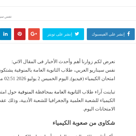
ات جامعة القاهرة الأهلية والحد الأدنى المتوقع للقبول
نفس سينار
منذ 55 دقيقة
إنشر على الفيسبوك
إنشر على تويتر
رامب، رئيس كولومبيا الجديد يعلن انضمامه إلى مبادرة "درع الأمريكتين"
منذ 55 دقيقة
نعرض لكم زوارنا أهم وأحدث الأخبار فى المقال الاتي:
نفس سيناريو العربي، طلاب الثانوية العامة بالمنوفية يشتك
امتحان الكيمياء (فيديو), اليوم الخميس 2 يوليو 2026 02:51 مساءً
منذ 55 دقيقة
تباينت آراء طلاب
الثانوية العامة
بمحافظة
المنوفية
حول امتح
الكيمياء للشعبة العلمية والجغرافيا للشعبة الأدبية، وذلك عقب
الامتحانات اليوم.
شكاوى من صعوبة الكيمياء