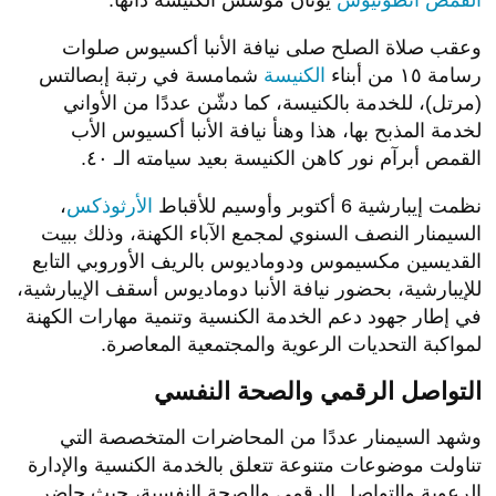
القمص أنطونيوس
يونان مؤسس الكنيسة ذاتها.
وعقب صلاة الصلح صلى نيافة الأنبا أكسيوس صلوات
رسامة ١٥ من أبناء
الكنيسة
شمامسة في رتبة إبصالتس
(مرتل)، للخدمة بالكنيسة، كما دشّن عددًا من الأواني
لخدمة المذبح بها، هذا وهنأ نيافة الأنبا أكسيوس الأب
القمص أبرآم نور كاهن الكنيسة بعيد سيامته الـ ٤٠.
نظمت إيبارشية 6 أكتوبر وأوسيم للأقباط
الأرثوذكس
،
السيمنار النصف السنوي لمجمع الآباء الكهنة، وذلك ببيت
القديسين مكسيموس ودوماديوس بالريف الأوروبي التابع
للإيبارشية، بحضور نيافة الأنبا دوماديوس أسقف الإيبارشية،
في إطار جهود دعم الخدمة الكنسية وتنمية مهارات الكهنة
لمواكبة التحديات الرعوية والمجتمعية المعاصرة.
التواصل الرقمي والصحة النفسي
وشهد السيمنار عددًا من المحاضرات المتخصصة التي
تناولت موضوعات متنوعة تتعلق بالخدمة الكنسية والإدارة
الرعوية والتواصل الرقمي والصحة النفسية، حيث حاضر