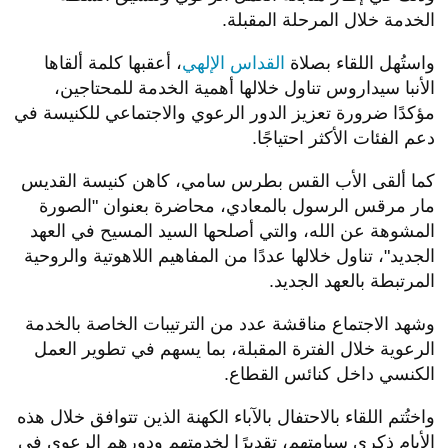
الخدمة خلال المرحلة المقبلة.
واستُهل اللقاء بصلاة
القداس الإلهي
، أعقبها كلمة ألقاها
الأنبا سيداروس تناول خلالها أهمية الخدمة للمحتاجين،
مؤكدًا ضرورة تعزيز الدور الرعوي والاجتماعي للكنيسة في
دعم الفئات الأكثر احتياجًا.
كما ألقى الأب القس بطرس سامي، كاهن كنيسة القديس
مار مرقس الرسول بالمعادي، محاضرة بعنوان "الصورة
المشوهة عن الله، والتي أصلحها السيد المسيح في العهد
الجديد"، تناول خلالها عددًا من المفاهيم اللاهوتية والروحية
المرتبطة بالعهد الجديد.
وشهد الاجتماع مناقشة عدد من الترتيبات الخاصة بالخدمة
الرعوية خلال الفترة المقبلة، بما يسهم في تطوير العمل
الكنسي داخل كنائس القطاع.
واختُتم اللقاء بالاحتفال بالآباء الكهنة الذين تتوافق خلال هذه
الأيام ذكرى سيامتهم، تقديرًا لخدمتهم ودورهم الرعوي في