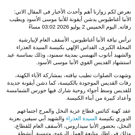
نعرض لكم زوارنا أهم وأحدث الأخبار فى المقال الاتي:
الأنبا أغناطيوس يدشن أيقونة للأنبا موسى الأسود ويطيب
رفاته, اليوم الخميس 2 يوليو 2026 03:02 مساءً
ترأس نيافة الأنبا أغناطيوس، الأسقف العام لإيبارشية
المحلة الكبرى، القداس الإلهي بكنيسة السيدة العذراء
والشهيد أبانوب النهيسي بمدينة سمنود، وذلك بمناسبة عيد
استشهاد القديس القوي الأنبا موسى الأسود.
وشهدت الصلوات تطيب نيافته، بمشاركة الآباء الكهنة،
رفات القديس الموجودة بالكنيسة، كما دشن أيقونة جديدة
للقديس وسط أجواء روحية شارك فيها خورس الشمامسة
وأعداد كبيرة من أبناء الكنيسة.
عقد كهنة كنائس قطاع عزبة النخل والمرج اجتماعهم
الدوري بكنيسة
السيدة العذراء
والشهيد أبي سيفين بعزبة
النخل، بحضور الأنبا سيداروس، الأسقف العام للقطاع،
وذلك في إطار متابعة العمل الرعوي وتنسيق أنشطة