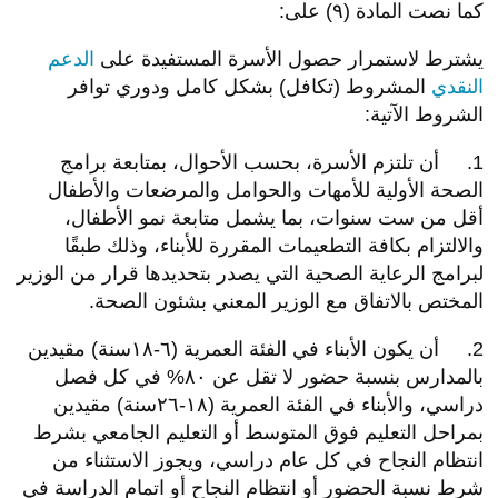
كما نصت المادة (٩) على:
يشترط لاستمرار حصول الأسرة المستفيدة على
الدعم
النقدي
المشروط (تكافل) بشكل كامل ودوري توافر
الشروط الآتية:
1. أن تلتزم الأسرة، بحسب الأحوال، بمتابعة برامج
الصحة الأولية للأمهات والحوامل والمرضعات والأطفال
أقل من ست سنوات، بما يشمل متابعة نمو الأطفال،
والالتزام بكافة التطعيمات المقررة للأبناء، وذلك طبقًا
لبرامج الرعاية الصحية التي يصدر بتحديدها قرار من الوزير
المختص بالاتفاق مع الوزير المعني بشئون الصحة.
2. أن يكون الأبناء في الفئة العمرية (٦-١٨سنة) مقيدين
بالمدارس بنسبة حضور لا تقل عن ٨٠% في كل فصل
دراسي، والأبناء في الفئة العمرية (١٨-٢٦سنة) مقيدين
بمراحل التعليم فوق المتوسط أو التعليم الجامعي بشرط
انتظام النجاح في كل عام دراسي، ويجوز الاستثناء من
شرط نسبة الحضور أو انتظام النجاح أو اتمام الدراسة في