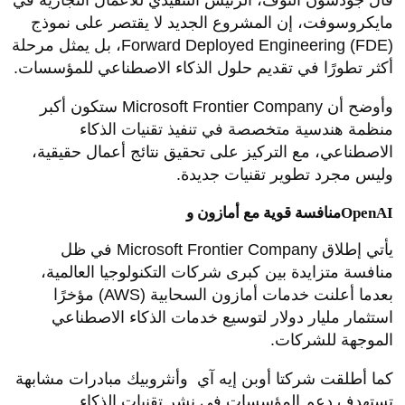
قال جودسون ألثوف، الرئيس التنفيذي للأعمال التجارية في
مايكروسوفت، إن المشروع الجديد لا يقتصر على نموذج
Forward Deployed Engineering (FDE)، بل يمثل مرحلة
أكثر تطورًا في تقديم حلول الذكاء الاصطناعي للمؤسسات.
وأوضح أن Microsoft Frontier Company ستكون أكبر
منظمة هندسية متخصصة في تنفيذ تقنيات الذكاء
الاصطناعي، مع التركيز على تحقيق نتائج أعمال حقيقية،
وليس مجرد تطوير تقنيات جديدة.
منافسة قوية مع أمازون وOpenAI
يأتي إطلاق Microsoft Frontier Company في ظل
منافسة متزايدة بين كبرى شركات التكنولوجيا العالمية،
بعدما أعلنت خدمات أمازون السحابية (AWS) مؤخرًا
استثمار مليار دولار لتوسيع خدمات الذكاء الاصطناعي
الموجهة للشركات.
كما أطلقت شركتا أوبن إيه آي وأنثروبيك مبادرات مشابهة
تستهدف دعم المؤسسات في نشر تقنيات الذكاء