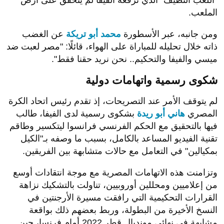
"اللعب النظيف" الذي ترفعه الفيفا لم يتحقق على أرض
الملعب.
ومن جانبه، عبر الأسطورة
محمد أبو تريكة
عن الغضب
ذاته خلال تحليله للمباراة على الهواء، قائلًا: "مصر لعبت ضد
ميسي والفيفا والتحكيم.. نحن نريد حقنا فقط".
شكوى رسمية واتهامات دولية
لم يتوقف الأمر عند التصريحات، إذ تقدم رئيس اتحاد الكرة
المصري
هاني أبو ريدة
بشكوى رسمية لدى الفيفا، طالب
فيها بالتحقيق مع الحكم الفرنسي فرانسوا ليتكسير وطاقم
تقنية الفيديو المساعد بالكامل، بسبب ما وصفه بـ"الكيل
بمكيالين" في التعامل مع حالات متشابهة بين الفريقين.
وتزامنت هذه الاتهامات المصرية مع موجة انتقادات أوسع
من إعلاميين ومحللين أوروبيين، تناولت بالتشكيك نزاهة
القرارات التحكيمية التي رافقت مسيرة الأرجنتين في
النسخ الأخيرة من البطولة، وربط بعضهم ذلك بواقعة
مشابهة في نهائي مونديال قطر 2022 أمام فرنسا، حين