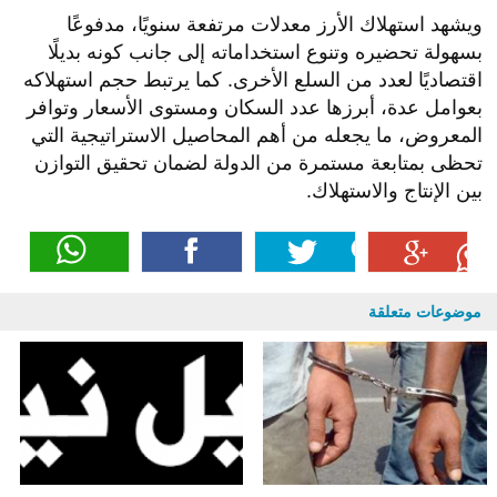
يتراوح بين 31-33 جنيه للكيلو للمعبأ.
ويعد
الأرز
من السلع الغذائية الأساسية التي تحظى بمكانة
كبيرة في نمط الاستهلاك اليومي، خاصة في مصر، حيث
يعتمد عليه قطاع واسع من المواطنين كوجبة رئيسية على
المائدة.
ويشهد استهلاك الأرز معدلات مرتفعة سنويًا، مدفوعًا
بسهولة تحضيره وتنوع استخداماته إلى جانب كونه بديلًا
اقتصاديًا لعدد من السلع الأخرى. كما يرتبط حجم استهلاكه
بعوامل عدة، أبرزها عدد السكان ومستوى الأسعار وتوافر
المعروض، ما يجعله من أهم المحاصيل الاستراتيجية التي
تحظى بمتابعة مستمرة من الدولة لضمان تحقيق التوازن
بين الإنتاج والاستهلاك.