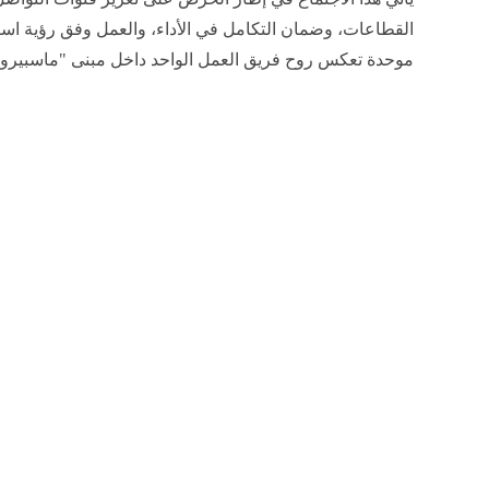
إنشر على الفيسبوك
إنشر على تويتر
نعرض لكم زوارنا أهم وأحدث الأخبار فى المقال الاتي:
03:53 مساءً
انطلاقا من حديث للكاتب أحمد المسلماني
رئيس الهيئة الوطن
بأنه يجب على قطاعات وإدارات
ماسبيرو
العمل كفريق واحد
ضرورة التعاون التام بين جميع قنوات وإذاعات
ماسبيرو
من أ
الحضور والفاعلية لإعلام الدولة، عقد المخرج مجدي لاشين ال
للهيئة الوطنية للإعلام بمقر الهيئة بالعاصمة الجديدة اجتماعًا 
رؤساء القطاعات بالهيئة.
يأتي هذا الاجتماع في إطار الحرص على تعزيز قنوات التواصل
القطاعات، وضمان التكامل في الأداء، والعمل وفق رؤية است