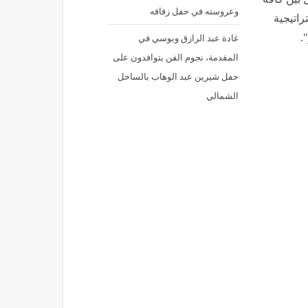
إقرأ ايضا
اجتماع لقيادات ماسبيرو بالعاصمة الجديدة, اليوم الخميس 9 يوليو 2026
شريهان توجه رسالة حب إلى شيرين
عبد الوهاب قبل حفلها بالساحل
ية للإعلام
أزمة مستحقات وغموض في
، وعلى
المعسكر، كواليس غياب عبد الله
جل تعزيز
السعيد عن تدريبات الزمالك
أمين العام
طريقة عمل سلطة المانجو
تنسيقيًا مع
التايلاندية فى خطوات بسيطة
وصلة رقص لحسام عبد المجيد
 بين كافة
وعروسته في حفل زفافه
راتيجية