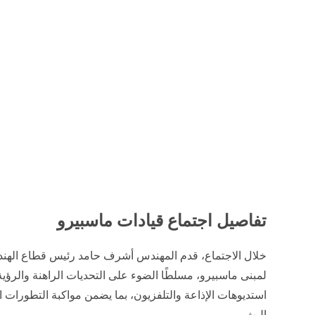
موحدة تعكس روح فريق العمل الواحد داخل مبنى "ماسبيرو"