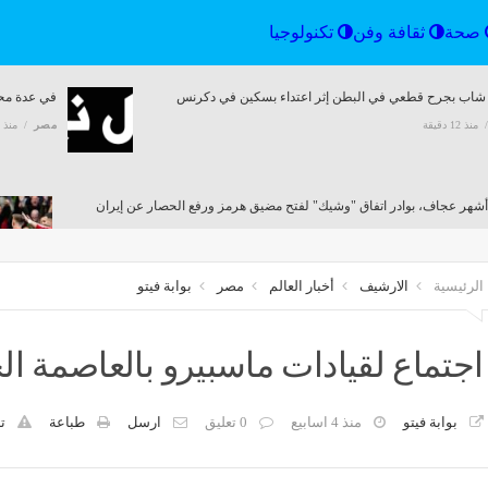
الرياضة
صحة
ثقافة وفن
تكنولوجيا
 شاب بجرح قطعي في البطن إثر اعتداء بسكين في دكرنس
في عدة محا
منذ 12 دقيقة
مصر
منذ 12 دقيقة
منذ 12 دقيقة
الرئيسية
الارشيف
أخبار العالم
مصر
بوابة فيتو
 شقة وتحريز دفاتر ومستندات، قرارات جديدة ضد عاطل متهم بالنصب على المواطنين بالقاه
منذ 39 دقيقة
اجتماع لقيادات ماسبيرو بالعاصمة ال
بوابة فيتو
منذ 4 اسابيع
0 تعليق
ارسل
طباعة
ت
أنت رايح فين، طرح ميزة جديدة مدعومة بالذكاء الاصطناعي على خرائط جوجل
منذ 40 دقيقة