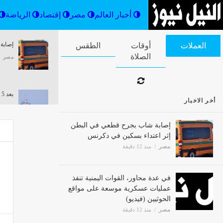
أخبار العالم
مصر
إقتصاد
إصابة
العملات
أوقات الصلاة
الطقس
مصر
بعد 5 أشهر عجاف، بوادر اتفاق "وشيك" لفتح مضيق هرمز ورفع الحصار عن إيران
أخر الاخبار
مصر
إصابة شاب بجرح قطعي في البطن
إثر اعتداء بسكين في دكرنس
مصر
منذ 12 دقيقة
تشميع
مصر
في عدة محاور، القوات اليمنية تنفذ
عمليات عسكرية موسعة على
مواقع الحوثيين (فيديو)
اعرف 
مصر
منذ 12 دقيقة
مصر