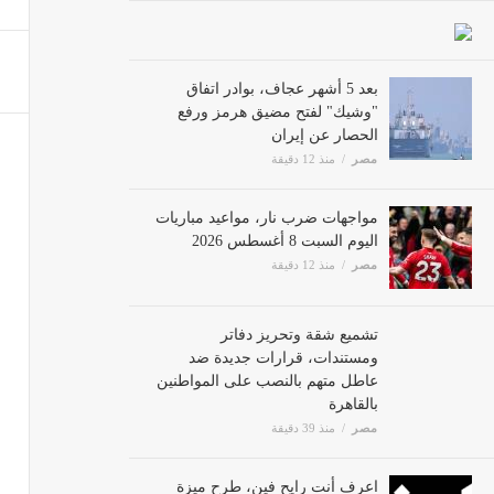
تنسيق الجامعات 2026، مصروف
مصر
بعد 5 أشهر عجاف، بوادر اتفاق
"وشيك" لفتح مضيق هرمز ورفع
الحصار عن إيران
مصر
منذ 12 دقيقة
حليف ت
مصر
مواجهات ضرب نار، مواعيد مباريات
اليوم السبت 8 أغسطس 2026
مصر
منذ 12 دقيقة
في 7 أيام فقط، فيلم Spider-Man: Brand New Day يقترب من المليارين جنيه بشباك التذاكر
مصر
تشميع شقة وتحريز دفاتر
ومستندات، قرارات جديدة ضد
عاطل متهم بالنصب على المواطنين
بالقاهرة
مصر
منذ 39 دقيقة
اعرف أنت رايح فين، طرح ميزة