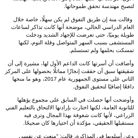
لتصبح مهندسة تحقق طموحاتها.
وقالت منة إن طريق التفوق لم يكن سهلًا، خاصة خلال
العام الدراسي الحالي، موضحة أنها كانت تذاكر لساعات
طويلة يوميًا، حتى تعرضت للإجهاد الشديد ودخلت
المستشفى بسبب السهر المتواصل وقلة النوم، لكنها
تمسكت بحلمها ولم تستسلم.
وأضافت أن أسرتها كانت الداعم الأول لها، مشيرة إلى أن
شقيقتها سبق أن حققت إنجازًا مماثلًا بحصولها على المركز
الثاني على مستوى الجمهورية عام 2017، وهو ما منحها
دافعًا إضافيًا لتحقيق التفوق.
وأوضحت أنها حصلت في السابق على مجموع يؤهلها
للثانوية العامة، لكنها اختارت بإرادتها الالتحاق بالتعليم الفني
الزراعي، لأنها كانت شغوفة بهذا المجال وترى فيه
مستقبلها الحقيقي، مؤكدة أن اختيارها كان صحيحًا.
وعن أسلوبها في المذاكرة، قالت: "منعت عن نفسي