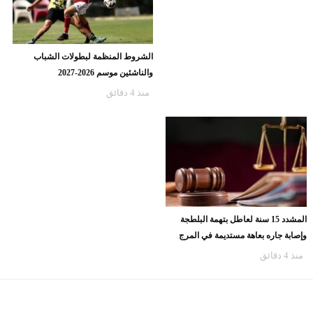
من أصول مصرية، أبو الناي يتواجد في
استئناف نظر الطعون على تعديلات
قائمة باريس سان جيرمان أمام مانشستر
قانون الإيجار القديم غدا
يونايتد
منذ 4 دقائق
منذ 4 دقائق
الشروط المنظمة لبطولات الشباب
والناشئين موسم 2026-2027