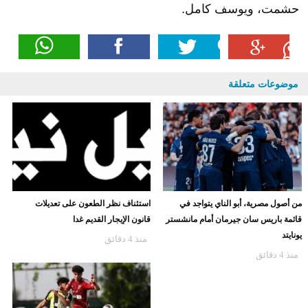
الضوء على هذه التجربة الثرية، خاصة للأجيال المعاصرة
التي لم تعاصر أعمال الفنان الراحل الذي غيبه الموت منذ
ربع قرن.
وأشاد "بيصار" ببراعة "فتح الله" التي أهلته للحصول على
منحة "مرسم الأقصر"، واصفًا إياه بـ "فنان يعي فقه
التصوير"، وهو ما منح أعماله خصوصية تعبيرية فريدة.
واختتم "بيصار" الندوة بالإشادة بمبادرة إقامة المعرض
الاستعادي بقاعة الباب، موصيا بضرورة تكريم أعمال
الراحل "أحمد فتح الله" في الدورة القادمة من المعرض
العام، باعتباره رمزا فنيا استحق تسليط الضوء على تجربته
بجانب أسماء فنية بارزة مثل أحمد مصطفى، وحسن
حشمت، ويوسف كامل.
موضوعات متعلقة