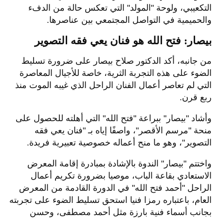
استعرض
الفنان أيمن لطفي
رؤيته لأعمال "فتح الله" من
خلال تجربته في تصوير وتوثيق اللوحات قبل العرض،
مؤكدا قدرة الفنان الفائقة على التحكم في عين المتلقي
وتوجيهها عبر تكوينات مدروسة.
ولفت "لطفى " إلى أن فهم الراحل العميق لعمارة اللوحة
وهندستها، انعكس بوضوح في تناسق الحركة وتوزيع
الضوء، مستشهدا بلوحة "قارئة الفنجان" التي تجسد الاتجاه
التكعيبي، ولوحة "المولد" التي تعكس حالة من الدفء
والحميمية في التواصل المجتمعي بين عناصرها.
بيصار: فتح الله هو فنان يعي فقه التصوير
من جانبه، أكد الدكتور صلاح بيصار على ضرورة تسليط