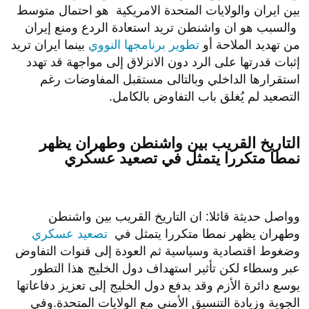
بين ايران والولايات المتحدة الامريكية هو احتمال متوسط
والسبب هو ان واشنطن تريد استعادة الردع ومنع إيران
من تهديد الملاحة أو
تطوير برنامجها النووي
بينما ايران تريد
إثبات قدرتها على الرد دون الانزلاق إلى مواجهة قد تهدد
استقرارها الداخلي وبالتالى مستقبل المفاوضات رغم
التصعيد لم يُغلق باب التفاوض بالكامل.
التاريخ القريب بين واشنطن وطهران يظهر
نمطا متكررا يتمثل في تصعيد عسكري
وواصل حديثة قائلا: ان التاريخ القريب بين واشنطن
وطهران يظهر نمطا متكررا يتمثل في
تصعيد عسكري
وضغوط اقتصادية وسياسية ثم العودة إلى قنوات التفاوض
عبر وسطاء لكن تأثير استهداف دول الخليج هذا التطور
يوسع دائرة الأزم وقد يدفع دول الخليج إلى تعزيز دفاعاتها
الجوية وزيادة التنسيق الأمني مع الولايات المتحدة.وفي