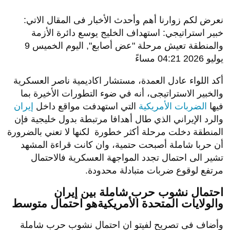
نعرض لكم زوارنا أهم وأحدث الأخبار فى المقال الاتي:
خبير استراتيجي: استهداف الخليج يوسع دائرة الأزمة
والمنطقة تعيش مرحلة "عض أصابع", اليوم الخميس 9
يوليو 2026 04:21 مساءً
أكد اللواء عادل العمدة، مستشار اكاديمية ناصر العسكرية
والخبير الاستراتيجى، أنه في ضوء التطورات الأخيرة بما
فيها
الضربات الأمريكية
التي استهدفت مواقع داخل
إيران
والرد الإيراني الذي طال أهدافا مرتبطة بدول خليجية فإن
المنطقة دخلت مرحلة أكثر خطورة لكنها لا تعني بالضرورة
أن حربا شاملة أصبحت حتمية، وان كانت قراءة المشهد
تشير الى احتمال تجدد المواجهة العسكرية فالاحتمال
مرتفع لوقوع ضربات متبادلة محدودة.
احتمال نشوب حرب شاملة بين إيران
والولايات المتحدة الأمريكيةهو احتمال متوسط
وأضاف فى تصريح لفيتو ان احتمال نشوب حرب شاملة