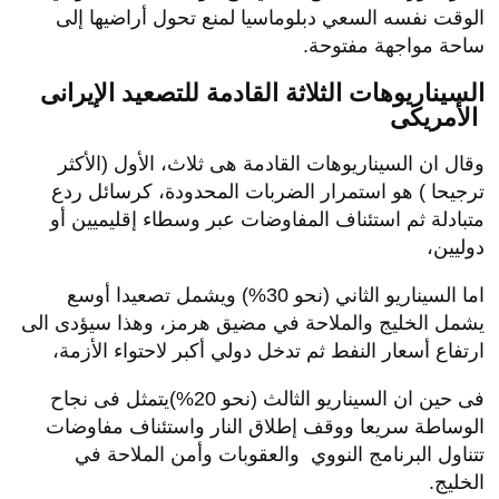
الوقت نفسه السعي دبلوماسيا لمنع تحول أراضيها إلى
ساحة مواجهة مفتوحة.
السيناريوهات الثلاثة القادمة للتصعيد الإيرانى
الأمريكى
وقال ان السيناريوهات القادمة هى ثلاث، الأول (الأكثر
ترجيحا ) هو استمرار الضربات المحدودة، كرسائل ردع
متبادلة ثم استئناف المفاوضات عبر وسطاء إقليميين أو
دوليين،
اما السيناريو الثاني (نحو 30%) ويشمل تصعيدا أوسع
يشمل الخليج والملاحة في مضيق هرمز، وهذا سيؤدى الى
ارتفاع أسعار النفط ثم تدخل دولي أكبر لاحتواء الأزمة،
فى حين ان السيناريو الثالث (نحو 20%)يتمثل فى نجاح
الوساطة سريعا ووقف إطلاق النار واستئناف مفاوضات
تتناول البرنامج النووي والعقوبات وأمن الملاحة في
الخليج.