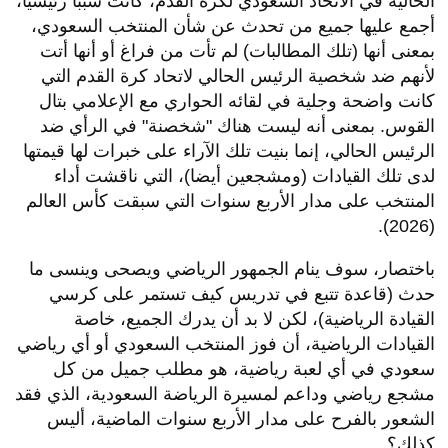
الحالية في الاتحاد السعودي لكرة القدم، كانت سببا رئيسيا،
أجمع عليها جميع من تحدث عن شأن المنتخب السعودي،
بمعنى أنها (تلك المطالبات) لم تأت من فراغ أو أنها أتت
لأنهم ضد شخصية الرئيس الحالي لاتحاد كرة القدم التي
كانت واضحة وجلية في لقائه الحواري مع الإعلامي بتال
القوس. بمعنى أنه ليست هناك "شخصنة" في الرأي ضد
الرئيس الحالي، إنما بنيت تلك الآراء على خبرات لها قيمتها
لدى تلك القيادات (ومشجعين أيضا)، التي ناقشت أداء
المنتخب على مدار الأربع سنوات التي سبقت كأس العالم
(2026).
باختصار، سوف ينام الجمهور الرياضي ويصحى وينسى ما
حدث (قاعدة تتبع في تدريس كيف تستمر على كرسي
القيادة الرياضية)، لكن لا بد أن يدرك الجميع، خاصة
القيادات الرياضية، أن فوز المنتخب السعودي أو أي رياضي
سعودي في أي لعبة رياضية، هو مطلب جميل من كل
مشجع رياضي وداعم لمسيرة الرياضة السعودية، الذي فقد
الشعور بالفرح على مدار الأربع سنوات الماضية، أليس
كذلك؟