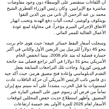
أن اللقاءات ستقتصر على الوسطاء دون وجود مفاوضات
مباشرة مع الإيرانيين
.
وكان رئيس الوزراء القطري الشيخ
محمد بن عبد الرحمن آل ثاني من بين الذين التقوا
بويتكوف وكوشنر، لبحث آليات دفع الهدنة وتجنب انهيار
الاتفاق الإجرائي المبرم مؤخراً، في محاولة لمنع عودة
الأعمال القتالية للممر المائي
.
وسجلت أسعار النفط خسائر عنيفة؛ حيث هوى خام برنت
بنحو 45 دولاراً للبرميل بين الربعين الأول والثاني في أكبر
خسارة فصلية له منذ عام 2008، بينما انخفض الخام
الأمريكي بنحو 31 دولارا في أكبر تراجع فصلي منذ جائحة
فيروس كورونا
.
وجاءت تلك التراجعات السابقة بفعل
التقدم الدبلوماسي وإعادة فتح مضيق هرمز، حيث أكد جيه
دي فانس نائب الرئيس الأمريكي أن حركة الناقلات عادت
لمستويات ما قبل الحرب، مشدداً على أنه سيتم منع إيران
تماماً من فرض أي رسوم عبور على السفن المارة عبر
المضيق
.
وأظهر استطلاع حديث خفض المحللين لتوقعات
الأسعار لعام 2026 للمرة الأولى بعد خمسة ارتفاعات