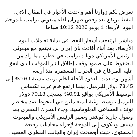
نعرض لكم زوارنا أهم وأحدث الأخبار فى المقال الاتي:
النفط يرتفع بعد رفض طهران لقاء مبعوثي ترامب بالدوحة,
اليوم الأربعاء 1 يوليو 2026 10:12 صباحاً
مباشر- ارتفعت أسعار النفط في بداية تعاملات اليوم
الأربعاء، بعد أنباء أفادت بأن إيران لن تجتمع مع مبعوثي
الرئيس الأمريكي دونالد ترامب في قطر، مما زاد من
الضغوط على صمود وقف إطلاق النار المؤقت الذي اتفق
عليه الطرفان في الحرب المستمرة منذ أربعة
أشهر
.
وصعدت العقود الآجلة لخام برنت بنسبة 0.69% إلى
73.45 دولار للبرميل، بينما ارتفع خام غرب تكساس
الوسيط الأمريكي بواقع 0.91% ليسجل 70.13 دولار
للبرميل، وسط رغبة المتعاملين في التحوط ضد مخاطر
توقف المساعي الدبلوماسية
.
وجاء التحرك السعري بعد
وصول جاريد كوشنر وصهر الرئيس الأمريكي والمبعوث
ستيف ويتكوف إلى الدوحة لإجراء محادثات رفيعة
المستوى، حيث أوضحت إيران والجانب القطري المضيف