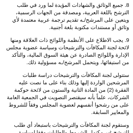
8. جميع الوثائق والشهادات المؤيدة لما ورد في طلب
الترشح باللغة العربية، ومصدقة من الجهات الرسمية،
ويتعين على المرشح/ـه تقديم ترجمة عربية معتمدة لأي
وثائق أو مستندات مكتوبة بلغة أجنبية.
9. يجب الاطلاع على الأنظمة واللوائح ذات العلاقة ومنها
لائحة لجنة المكافآت والترشيحات وسياسة عضوية مجلس
الإدارة واللوائح الصادرة عن هيئة السوق المالية، والتأكد
من استيفائها، ويتحمل المرشح/ـه مسؤولية ذلك.
ستتولى لجنة المكافآت والترشيحات دراسة طلبات
المرشحين الواردة إليها وذلك بناء على ما نصت عليه
الفقرة (2) من المادة الثانية والستون من لائحة حوكمة
الشركات، علماً بأنه سيقتصر التصويت في الجمعية العامة
على من رشحوا أنفسهم لعضوية المجلس وفقاً للشروط
والمعايير السابقة.
وستقوم لجنة المكافآت والترشيحات باستبعاد أي طلب
للترشح غير مكتمل الشروط والطلبات وفقا لسياسة