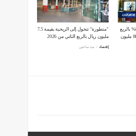
"لازوردي" تقلص خسائرها 80% بالربع
"متطورة" تتحول إلى الربحية بقيمة 7.5
الثاني والإيرادات ترتفع إلى 887 مليون
مليون ريال بالربع الثاني من 2026
إقتصاد
منذ ساعتين