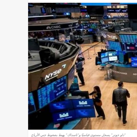
"داو جونز" يسجل مستوى قياسيًا و"ناسداك" يهبط بضغوط جني الأرباح