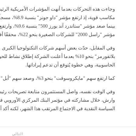
مؤشر "راسل 2000" للشركات الصغيرة بنحو 22%، محققًا أفضل أداء للنصف الأول منذ عام 1991.
وفي المقابل، حدّت بعض أسهم شركات التكنولوجيا الكبرى م
بلاتفورمز" بنحو 10% بعدما أعلنت الشركة إطلاق نش
الحاسوبية، وهي خطوة يُتوقع أن تدعم إيراداتها.
كما ارتفع سهم "مايكروسوفت" بنحو 3%، وصعد سهم "أبل" بنحو 2%.
وفي الوقت نفسه، واصل المستثمرون متابعة تصريحات رئيس
وارش، خلال مشاركته في مؤتمر البنك المركزي الأوروبي في 
السياسة النقدية في الاجتماع المرتقب هذا الشهر، لكنه أكد أن
التالى