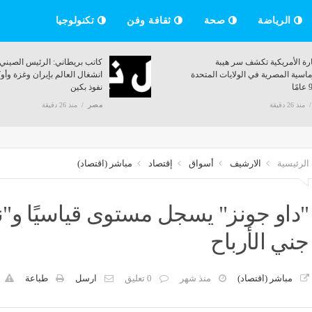
الرياضة
صحة
ثقافة وفن
تكنولوجيا
قافلة طبية للكشف على العيون وتوزيع 2000
السفارة الأمريكية تكشف سر هيبة
ية بالمجان على مدار أسبوع
الدبلوماسية المصرية في الولايات 
منذ 94 عامًا
26 دقيقة
مصر
منذ 26 دقيقة
الرئيسية
الارشيف
أسواق
إقتصاد
مباشر (اقتصاد)
"داو جونز" يسجل مستوى قياسيًا و
جني الأرباح
مباشر (اقتصاد)
منذ شهر
0 تعليق
ارسل
طباعة