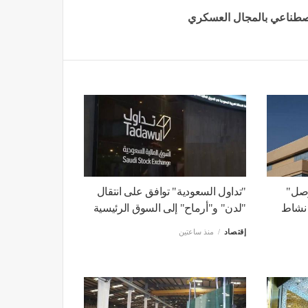
لاصطناعي بالمجال العسكري
صل"
"تداول السعودية" توافق على انتقال
 نشاط
"لدن" و"أرماح" إلى السوق الرئيسية
إقتصاد
منذ ساعتين