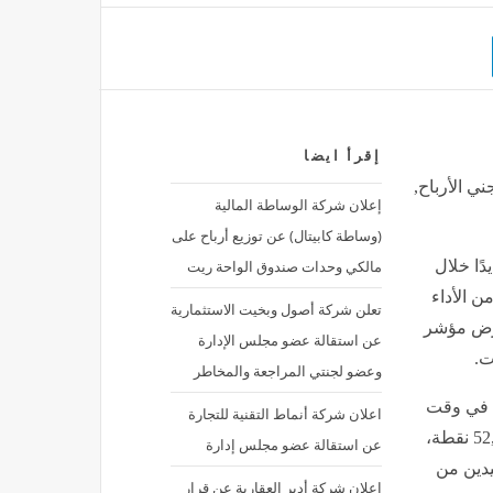
إقرأ ايضا
ي الأرباح,
إعلان شركة الوساطة المالية
(وساطة كابيتال) عن توزيع أرباح على
مالكي وحدات صندوق الواحة ريت
ًا خلال
ن الأداء
تعلن شركة أصول وبخيت الاستثمارية
عرض مؤشر
عن استقالة عضو مجلس الإدارة
ت.
وعضو لجنتي المراجعة والمخاطر
ان قد سجل في وقت
اعلان شركة أنماط التقنية للتجارة
سابق من الجلسة أعلى مستوى له على الإطلاق عند 52,742.66 نقطة،
عن استقالة عضو مجلس إدارة
يدين من
إعلان شركة أدير العقارية عن قرار