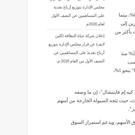
مجلس الإدارة بتوزيع أرباح نقدية
في المقابل، انخفض مؤشر "ستاندرد آند بورز 500" بنسبة 0.2%، بينما
على المساهمين عن النصف الاول
 المستثمرين إلى
لعام 2026م
 بأكثر من
إعلان شركة حياة النظافة (كلين
لايف) عن قرار مجلس الإدارة بتوزيع
أرباح نقدية على المساهمين عن
وهبط سهم "مايكرون" بنسبة 9%، رغم بقائه مرتفعًا بنحو 250% منذ
النصف الأول من العام 2026 م.
ة 10% بعد مكاسب
تجاوزت 850% خلال النصف الأول، فيما انخفض سهم "إنفيديا" بنحو 1%،
يه إم فايننشال"، إن ما وصفه
ثالث، حيث تتجه السيولة الخارجة من أسهم
ز".
 الأسهم، ويدعم استمرار السوق