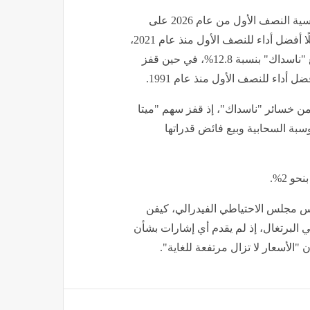
وجاءت هذه التحركات بعدما أنهت المؤشرات الأمريكية الرئيسية النصف الأول من عام 2026 على
مكاسب قوية، إذ ارتفع مؤشر "داو جونز" بنسبة 8.9%، مسجلًا أفضل أداء للنصف الأول منذ عام 2021،
بينما صعد مؤشر "ستاندرد آند بورز 500" بنسبة 9.6%، وارتفع "ناسداك" بنسبة 12.8%، في حين قفز
ن خسائر "ناسداك"، إذ قفز سهم "ميتا
اط للحوسبة السحابية وبيع فائض قدراتها
 مجلس الاحتياطي الفيدرالي، كيفن
البرتغال، إذ لم يقدم أي إشارات بشأن
 "الأسعار لا تزال مرتفعة للغاية".