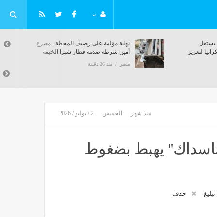
كاتب بريطاني: الرئيس الصيني يستغل
المتحدة
انشغال العالم بإيران وغزة وأوكرانيا لتعزيز
نفوذ بكين
مصر
منذ 26 دقيقة
منذ شهر — الخميس — 2 / يوليو / 2026
"ناسداك" يهبط بضغوط
تبليغ
حذف