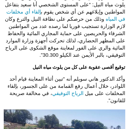
يلوث مياه النيل: “على المستوى الشخصي أنا سعيد بتفاعل
المواطنين وإبلاغهم عن أي شخص يقوم ب
إلقاء أي مخلفات
في المياه
وذلك من حرصكم على نظافة النيل والترع وكان
لازم الوزارة تستجيب فوريا لما رصده عدد من المواطنين
الشرفاء والحريصين على حماية المجاري المائية والحفاظ
على المظهر الحضاري، لذلك تحركت أجهزة وزارة الموارد
المائية والري على الفور لمعاينة موقع الشكوى على الرياح
التوفيقي، بالبر الأيمن عند الكيلو 30.300”.
توقيع أقصى عقوبة على كل من يلوث مياه النيل
وأكد الدكتور هاني سويلم أنه “تبين أثناء المعاينة قيام أحد
اللوادر، خلال أعمال رفع القمامة من على الجسور، بإلقاء
المخلفات على ميل
الرياح التوفيقي
، في مخالفة صريحة
للقانون”.