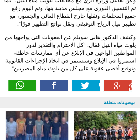
وعن تفاعل وزارة الري مع مخالفات تلويث مياه النيل: “كما
تم التنسيق الفوري مع مجلس مدينة بنها، وتم اليوم رفع
جميع المخلفات ونقلها خارج القطاع المائي والجسور، مع
تطهير ميل الرياح التوفيقي ونقل نواتج التطهير فورًا”.
وكشف الدكتور هاني سويلم عن العقوبات التي يواجهها من
يلوث مياه النيل فقال: “كل الاحترام والتقدير لدور
المواطنين الواعين في الإبلاغ عن أي ممارسات خاطئة،
استمروا في الإبلاغ وسنستمر في اتخاذ الإجراءات القانونية
وتوقيع أقصى عقوبة على كل من يلوث مياه المصريين”.
موضوعات متعلقة