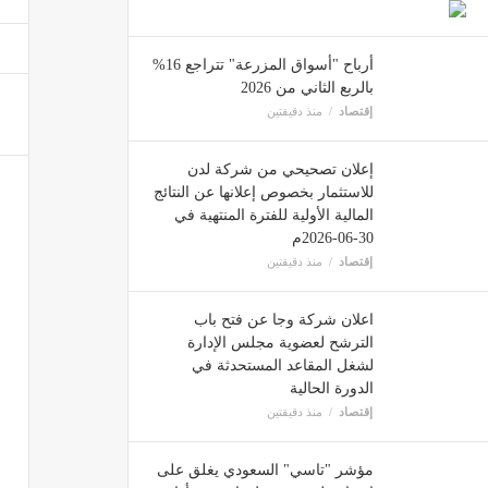
عندما 
أرباح "أسواق المزرعة" تتراجع 16%
مصر
بالربع الثاني من 2026
إقتصاد
منذ دقيقتين
سقوط 
إعلان تصحيحي من شركة لدن
أخبار ا
للاستثمار بخصوص إعلانها عن النتائج
المالية الأولية للفترة المنتهية في
30-06-2026م
إقتصاد
منذ دقيقتين
اعلان شركة وجا عن فتح باب
الترشح لعضوية مجلس الإدارة
لشغل المقاعد المستحدثة في
الدورة الحالية
إقتصاد
منذ دقيقتين
مؤشر "تاسي" السعودي يغلق على