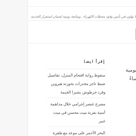
محاكمة المتهمين بخطف الطفل فارس من مستشفى الشاطبي لجلسة 11 أكتوبر
ا تهاون في تأمين وقود محطات الكهرباء.. ومتابعة يومية لضمان استقرار الخدمة
منذ 35 دقيقة
إقرأ ايضا
يومية
سقوط رواية اقتحام المنزل، تفاصيل
ضبط تاجر مخدرات بحوزته هيروين
وفرد خرطوش بشبرا الخيمة
مصرع عنصر إجرامي خلال مداهمة
أمنية بقرية ميت محسن في ميت
غمر
البحر الأحمر على موعد مع طفرة