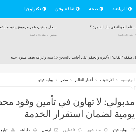
الرياضة
صحة
ثقافة وفن
تكنولوجيا
تلم الحوالة في بنك القاهرة ؟
سجل هدفين، عمر مرموش يقود مانشستر 
منذ 35 دقيقة
مصر
منذ 35 دقيقة
فقة "القات" الأخيرة والحكم على أجانب بالسجن 15 سنة وغرامة نصف مليون جنيه
منذ 35 دقيقة
الرئيسية
الارشيف
أخبار العالم
مصر
بوابة فيتو
 تركي يكشف حكاية فيلا محمد صلاح الفاخرة وسر تواجده في الفندق (فيديو)
منذ 35 دقيقة
مدبولي: لا تهاون في تأمين وقود محطا
يومية لضمان استقرار الخدمة
 الذرة والصويا والردة، أسعار الأعلاف والحبوب اليوم في الأسواق
عدد
منذ 35 دقيقة
مصر
بوابة فيتو
منذ شهر
0 تعليق
ارسل
طباعة
تبليغ