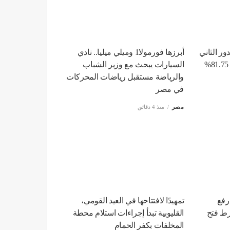
ور الثاني
أبرزها فورمولا1 وميلي ميليا.. نادي
للشهادة الإعدادية بنسبة نجاح 81.75%
السيارات يبحث مع وزير الشباب
والرياضة مستقبل ‏‏‏رياضات المحركات
في مصر
مصر
منذ 4 دقائق
رفع
تمهيدًا لافتتاحها في العيد القومي،
رط فتح
القليوبية تبدأ إجراءات استلام محطة
المخلفات بكفر الحمام