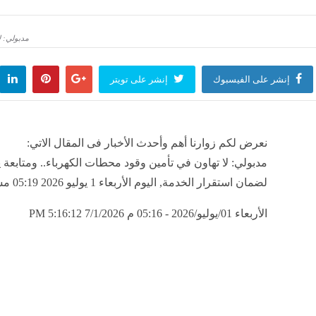
تضيق الأبواب، سور من القرآن تبعث الأمل وتمنح القلب السكينة
تأجيل 
مدبولي: ل
منذ 35 دقيقة
مصر
إنشر على الفيسبوك
إنشر على تويتر
مسيرة إسرائيلية بسبب خلل فنى قرب منزل فى جنوب لبنان وإصابة شخصين
لعالم
منذ 36 دقيقة
نعرض لكم زوارنا أهم وأحدث الأخبار فى المقال الاتي:
مدبولي: لا تهاون في تأمين وقود محطات الكهرباء.. ومتابعة 
لضمان استقرار الخدمة, اليوم الأربعاء 1 يوليو 2026 05:19 مساءً
الأربعاء 01/يوليو/2026 - 05:16 م
7/1/2026 5:16:12 PM