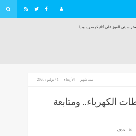
سيتي للفوز على أتلتيكو مدريد وديا
منذ شهر — الأربعاء — 1 / يوليو / 2026
سماع دوي انفجارين عنيفين في مدينة تعز باليمن
مصر
منذ 35 دقيقة
ت الكهرباء.. ومتابعة
 حلقات مسلسل بنات عمير
منذ 35 دقيقة
حذف