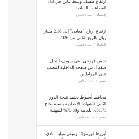
ارتفاع طفيف وسط تباين في أداء
القطاعات القيادية
إقتصاد
منذ دقيقتين
ارتفاع أرباح "معادن" إلى 2.18 مليار
ريال بالربع الثاني من 2026
إقتصاد
منذ دقيقتين
حبس قهوجي ببني سويف انتحل
صفة أدمن صفحة الداخلية للنصب
على المواطنين
مصر
منذ 4 دقائق
محافظ أسيوط يعتمد نتيجة الدور
الثاني للشهادة الإعدادية بنسبة نجاح
81.75% للعامة و75.38% للمهنية
مصر
منذ 4 دقائق
أبرزها فورمولا1 وميلي ميليا.. نادي