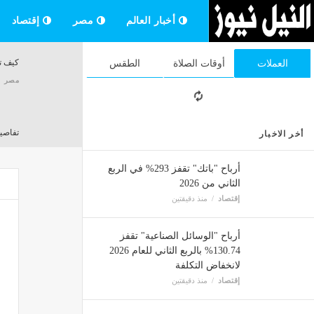
أخبار العالم
مصر
إقتصاد
كيف تس
العملات
أوقات الصلاة
الطقس
مصر
تفاصيل ص
أخر الاخبار
مصر
أرباح "باتك" تقفز 293% في الربع
الثاني من 2026
إقتصاد
منذ دقيقتين
إعلامي
مصر
أرباح "الوسائل الصناعية" تقفز
130.74% بالربع الثاني للعام 2026
لانخفاض التكلفة
انخفاض
إقتصاد
منذ دقيقتين
مصر