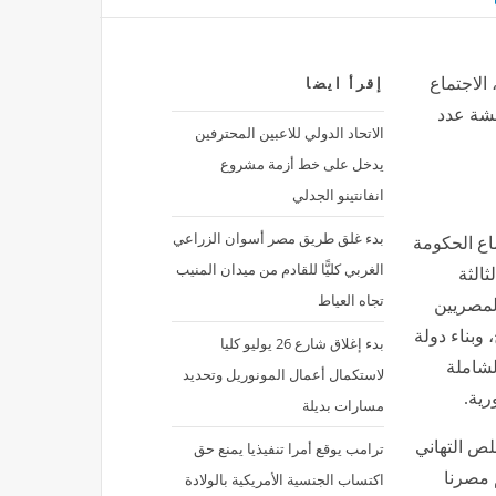
الاجتماع
إقرأ ايضا
قشة عدد
الاتحاد الدولي للاعبين المحترفين
يدخل على خط أزمة مشروع
انفانتينو الجدلي
بدء غلق طريق مصر أسوان الزراعي
ماع الحكومة
الغربي كليًّا للقادم من ميدان المنيب
ثالثة
تجاه العياط
المصريين
وبناء دولة
بدء إغلاق شارع 26 يوليو كليا
لشاملة
لاستكمال أعمال المونوريل وتحديد
رية.
مسارات بديلة
لص التهاني
ترامب يوقع أمرا تنفيذيا يمنع حق
 مصرنا
اكتساب الجنسية الأمريكية بالولادة