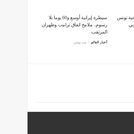
جية تونس
سيطرة إيرانية أوسع و60 يوما بلا
بي
رسوم.. ملامح اتفاق ترامب وطهران
المرتقب
أخبار العالم
منذ يومين