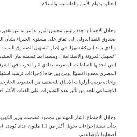
الغالية بدوام الأمن والطمأنينة والسلام.
وخلال الاجتماع، جدد رئيس مجلس الوزراء إعرابه عن تقدير
صندوق النقد الدولي إلى اتفاق على مستوى الخبراء بشأن المر
والذي يمتد إلى 48 شهرًا، في إطار "تسهيل الصندوق 
"تسهيل المرونة والاستدامة"، ومشيدا بما تضمنه بيان الصن
التي اتخذتها السلطات المصرية لتفادي آثار الحرب في الشرق
المصري محدودا نسبيًا، ومن بين هذه الإجراءات ترشيد استهل
وإعادة ترتيب أولويات الإنفاق للتخفيف من الضغوط الخارجية و
الاجتماعي للحد من تأثير هذه التطورات على الفئات الأكثر احتي
وخلال الاجتماع، أشار المهندس محمود عصمت، وزير الكهرباء 
بدأت تنفيذ إجراءات تحويل أكثر من 1
أصحابها لأوضاعهم.