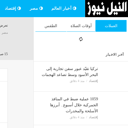
أخبار العالم
مصر
إقتصاد
تعرض 
العملات
أوقات الصلاة
الطقس
مصر
15 صورة ترصد كواليس مران الأهلي الصباحي اليوم في معكسر إسبانيا
أخر الاخبار
مصر
تركيا تقيّد عبور سفن تجارية إلى
البحر الأسود وسط تصاعد الهجمات
إقتصاد
منذ 4 دقائق
الصحة: زراعة قواقع ل
مصر
1059 عملية ضبط في المنافذ
الجمركية خلال أسبوع.. أبرزها
الأسلحة والمخدرات
محافظ 
إقتصاد
منذ 4 دقائق
مصر