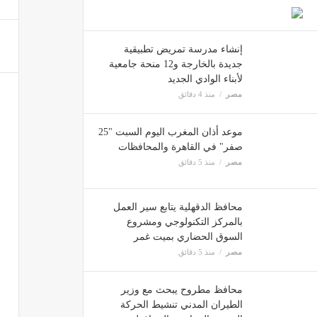
معتمد
مصر
إنشاء مدرسة تمريض تطبيقية
جديدة بالخارجة و12 منحة جامعية
لأبناء الوادي الجديد
مصر
منذ 4 دقائق
القاب
مصر
موعد أذان المغرب اليوم السبت "25
صفر" في القاهرة والمحافظات
مصر
منذ 5 دقائق
محافظ الدقهلية يتابع سير العمل
بالمركز التكنولوجي ومشروع
السوق الحضاري بميت غمر
مصر
منذ 5 دقائق
محافظ مطروح يبحث مع وزير
الطيران المدني تنشيط الحركة