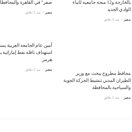
بالخارجة و12 منحة جامعية لأبناء
صفر" في القاهرة والمحافظ
الوادي الجديد
مصر
منذ 5 دقائق
مصر
منذ 4 دقائق
أمين عام الجامعة العربية يست
استهداف ناقلة نفط إماراتية 
هرمز
مصر
منذ 5 دقائق
محافظ مطروح يبحث مع وزير
الطيران المدني تنشيط الحركة الجوية
والسياحية بالمحافظة
مصر
منذ 5 دقائق