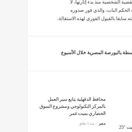
ضية الشخصية منذ بدء إثارتها، لا
 الحكم البات، والذي فور صدوره
ه سابقا بالقبول الفوري لهذه الاستقالة.
محافظ الدقهلية يتابع سير العمل
بالمركز التكنولوجي ومشروع السوق
الحضاري بميت غمر
مصر
منذ 5 دقائق
موعد أذان المغرب اليوم السبت "25