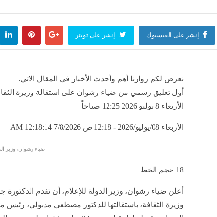
 جمال ينهي الجدل حول خلافه مع عبد الناصر محمد بصورة ورسالة
وزير
منذ 38 دقيقة
مصر
إنشر على الفيسبوك
إنشر على تويتر
ضة المياه تستجيب لما نشرته فيتو حول شكوى سكان مساكن عين شمس بالقاهرة
نعرض لكم زوارنا أهم وأحدث الأخبار فى المقال الاتي:
منذ 38 دقيقة
أول تعليق رسمي من ضياء رشوان على استقالة وزيرة الثقافة
الأربعاء 8 يوليو 2026 12:25 صباحاً
الأربعاء 08/يوليو/2026 - 12:18 ص
7/8/2026 12:18:14 AM
ضياء رشوان، وزير الدو
18
حجم الخط
أعلن ضياء رشوان، وزير الدولة للإعلام، أن تقدم الدكتورة ج
وزيرة الثقافة، باستقالتها للدكتور مصطفى مدبولي، رئيس 