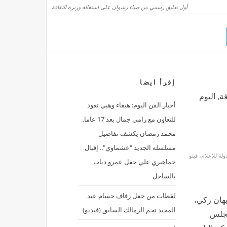
أول تعليق رسمي من ضياء رشوان على استقالة وزيرة الثقافة
 الخارجية يبحث هاتفيًا مع نظيره العراقي التطورات الإقليمية
منذ 38 دقيقة
ولماذا ننضم لاتفاقية الدفاع المشترك؟!
إقرأ ايضا
مصر
منذ 38 دقيقة
, اليوم
أخبار الفن اليوم: هيفاء وهبي تعود
للتعاون مع رامي جمال بعد 17 عاما..
محمد رمضان يكشف تفاصيل
مسلسله الجديد "عشماوي".. إقبال
لة للإعلام، فيتو
جماهيري علي حفل عمرو دياب
بالساحل
لقطات من حفل زفاف حسام عبد
يهان زكي،
المجيد نجم الزمالك السابق (فيديو)
مجلس