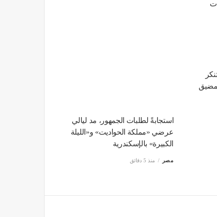
ات
نكر
بمضيق
استجابةً لطلبات الجمهور، مد ليالي
عرضي «مملكة الحواديت» و«الليلة
الكبيرة» بالإسكندرية
مصر
منذ 5 دقائق