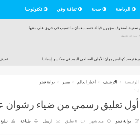
الرياضة
صحة
ثقافة وفن
تكنولوجيا
سفينة لمقذوف مجهول قبالة خصب بعمان ما تسبب في حريق على متنها
منذ 38 دقيقة
تعرف 
منذ 38 دقيقة
مصر
الرئيسية
الارشيف
أخبار العالم
مصر
بوابة فيتو
ـ3318 طفلًا وتركيب 13.5 ألف سماعة ضمن مبادرة الكشف السمعي
منذ 38 دقيقة
أول تعليق رسمي من ضياء رشوان على
بوابة فيتو
منذ شهر
0 تعليق
ارسل
طباعة
تبليغ
الدقهلية يتابع مستوى الخدمات المقدمة للمواطنين بمركز علاج الأورام بميت غمر
منذ 38 دقيقة