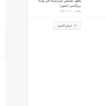
يظهر بقميص سيراميكا في ودية
بروكسي (صور)
مصر
منذ 5 دقائق
عرض المزيد