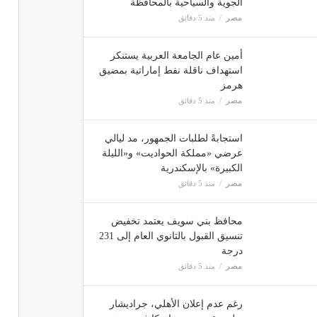
الجوية والسياحية بالمحافظة
مصر
منذ 5 دقائق
أمين عام الجامعة العربية يستنكر
استهداف ناقلة نفط إماراتية بمضيق
هرمز
مصر
منذ 5 دقائق
استجابةً لطلبات الجمهور، مد ليالي
عرضي «مملكة الحواديت» و«الليلة
الكبيرة» بالإسكندرية
مصر
منذ 5 دقائق
محافظ بني سويف يعتمد تخفيض
تنسيق القبول بالثانوي العام إلى 231
درجة
مصر
منذ 5 دقائق
رغم عدم إعلان الأهلي، جراديشار