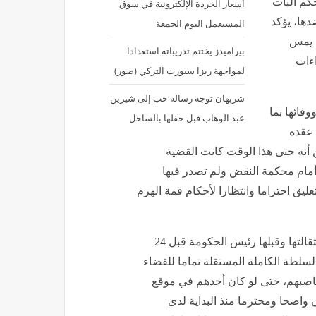
صدور الحكم البات
أسعار الخردة الإلكترونية في سوق
ها، يؤكد
المستعمل اليوم الجمعة
ا يمس
بيراميدز يختتم تدريباته استعدادا
اءات
لمواجهة ريزا سبورت التركي (صور)
شريهان توجه رسالة حب إلى شيرين
فائها بما
عبد الوهاب قبل حفلها بالساحل
 عقده
بعد اجتماعها الأول يوم 12 فبراير، من أنه حتى هذا الوقت كانت القضية
أمام محكمة النقض ولم تصدر فيها
ليق احتراما وانتظارا لأحكام قمة الهرم
وأكد «رشوان» أن وأما قد صدر الحكم، وتقدمت الوزيرة باستقالتها وقبلها رئيس الحكومة قبل 24
سلطة الكاملة المستقلة تماما للقضاء
اصبهم، حتى لو كان أحدهم في موقع
ن واضحا ومحترما منذ البداية لدى