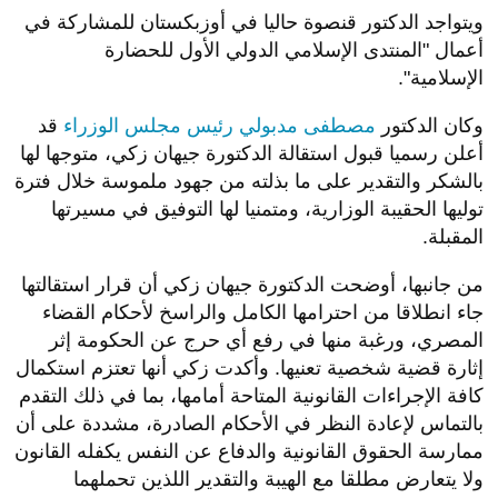
ويتواجد الدكتور قنصوة حاليا في أوزبكستان للمشاركة في
أعمال "المنتدى الإسلامي الدولي الأول للحضارة
الإسلامية".
وكان الدكتور
مصطفى مدبولي رئيس مجلس الوزراء
قد
أعلن رسميا قبول استقالة الدكتورة جيهان زكي، متوجها لها
بالشكر والتقدير على ما بذلته من جهود ملموسة خلال فترة
توليها الحقيبة الوزارية، ومتمنيا لها التوفيق في مسيرتها
المقبلة.
من جانبها، أوضحت الدكتورة جيهان زكي أن قرار استقالتها
جاء انطلاقا من احترامها الكامل والراسخ لأحكام القضاء
المصري، ورغبة منها في رفع أي حرج عن الحكومة إثر
إثارة قضية شخصية تعنيها. وأكدت زكي أنها تعتزم استكمال
كافة الإجراءات القانونية المتاحة أمامها، بما في ذلك التقدم
بالتماس لإعادة النظر في الأحكام الصادرة، مشددة على أن
ممارسة الحقوق القانونية والدفاع عن النفس يكفله القانون
ولا يتعارض مطلقا مع الهيبة والتقدير اللذين تحملهما