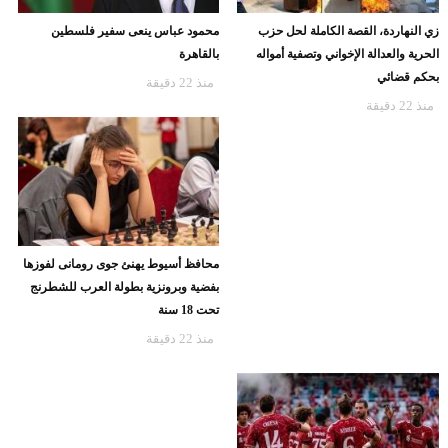
زي النهاردة، القصة الكاملة لحل حزب
محمود عباس ينعى سفير فلسطين
الحرية والعدالة الإخواني وتصفية أمواله
بالقاهرة
بحكم قضائي
منذ 22 دقيقة
منذ 22 دقيقة
محافظ أسيوط يهنئ جوى رومانى لفوزها
بفضية وبرونزية بطولة العرب للشطرنج
تحت 18 سنة
منذ 22 دقيقة