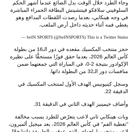
وجاء الطرد خلال الوقت بدل الضائع عندما أشهر الحكم
السلوفيني سلافكو فينتشيتش البطاقة الحمراء المباشرة
في وجه هينكابي، بعدما رصدت اللقطات المدافع وهو
يغطي فمه أثناء حديثه داخل أرض الملعب.
— beIN SPORTS (@beINSPORTS)
This is a Twitter Status
حجز منتخب المكسيك مقعده في دور الـ16 من بطولة
كأس العالم 2026، بعدما حقق فوزًا مستحقًّا على نظيره
الإكوادور بنتيجة 2-0، في المباراة التي جمعتهما ضمن
منافسات دور الـ32 من البطولة ذاتها.
وسجل كينيونيس الهدف الأول لمنتخب المكسيك في
الدقيقة 22.
وأضاف خيمينيز الهدف الثاني في الدقيقة 31.
وبات هينكابي ثاني لاعب يتعرّض للطرد بسبب مخالفة
"تغطية الفم" في كأس العالم 2026، بعد ميجيل ألميرون،
لاعب منتخب باراجواي، الذي عوقب بالطريقة ذاتها خلال