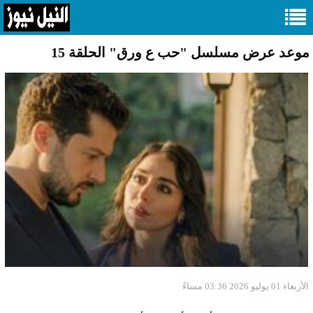
موعد عرض مسلسل "حب ع ورق" الحلقة 15
الأربعاء 01 يوليو 2026 03:36 مساءً