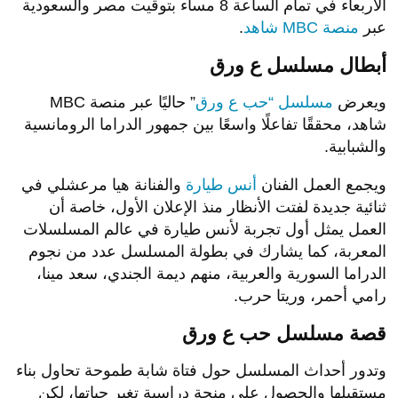
الأربعاء في تمام الساعة 8 مساء بتوقيت مصر والسعودية
عبر
منصة MBC شاهد
.
أبطال مسلسل ع ورق
ويعرض
مسلسل “حب ع ورق
” حاليًا عبر منصة MBC
شاهد، محققًا تفاعلًا واسعًا بين جمهور الدراما الرومانسية
والشبابية.
ويجمع العمل الفنان
أنس طيارة
والفنانة هيا مرعشلي في
ثنائية جديدة لفتت الأنظار منذ الإعلان الأول، خاصة أن
العمل يمثل أول تجربة لأنس طيارة في عالم المسلسلات
المعربة، كما يشارك في بطولة المسلسل عدد من نجوم
الدراما السورية والعربية، منهم ديمة الجندي، سعد مينا،
رامي أحمر، وريتا حرب.
قصة مسلسل حب ع ورق
وتدور أحداث المسلسل حول فتاة شابة طموحة تحاول بناء
مستقبلها والحصول على منحة دراسية تغير حياتها، لكن