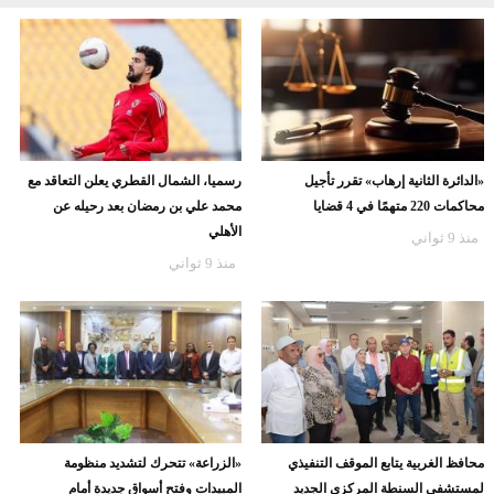
«الدائرة الثانية إرهاب» تقرر تأجيل
رسميا، الشمال القطري يعلن التعاقد مع
محاكمات 220 متهمًا في 4 قضايا
محمد علي بن رمضان بعد رحيله عن
الأهلي
منذ 9 ثواني
منذ 9 ثواني
محافظ الغربية يتابع الموقف التنفيذي
«الزراعة» تتحرك لتشديد منظومة
لمستشفى السنطة المركزي الجديد
المبيدات وفتح أسواق جديدة أمام