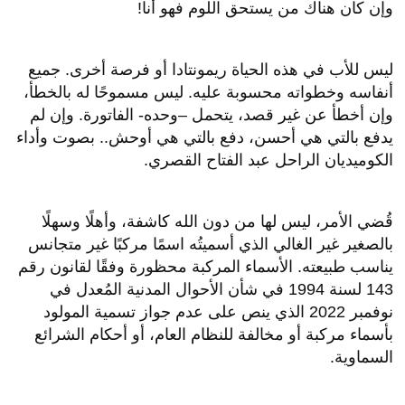
وإن كان هناك من يستحق اللوم فهو أنا!
ليس للأب في هذه الحياة ريمونتادا أو فرصة أخرى. جميع
أنفاسه وخطواته محسوبة عليه. ليس مسموحًا له بالخطأ،
وإن أخطأ عن غير قصد، يتحمل –وحده- الفاتورة. وإن لم
يدفع بالتي هي أحسن، دفع بالتي هي أوحش.. بصوت وأداء
الكوميديان الراحل عبد الفتاح القصري.
قُضي الأمر، ليس لها من دون الله كاشفة، وأهلًا وسهلًا
بالصغير غير الغالي الذي أسميتُه اسمًا مركبًا غير متجانس
يناسب طبيعته. الأسماء المركبة محظورة وفقًا لقانون رقم
143 لسنة 1994 في شأن الأحوال المدنية المُعدل في
نوفمبر 2022 الذي ينص على عدم جواز تسمية المولود
بأسماء مركبة أو مخالفة للنظام العام، أو أحكام الشرائع
السماوية.