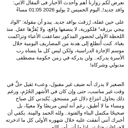
نعرض لكم زوارنا أهم وأحدث الأخبار فى المقال الاتي:
وافد جديد!, اليوم الخميس 2 يوليو 2026 01:05 مساءً
على حين غفلة، رُزقت بوافد جديد. يبدو أن مقولة: "الواد
بيجي برزقه" فلكورية، لا ينصفها واقع، ولا يُقرُّها عقل. منذ
اللحظة الأولى لحضور المذكور تضاعفت الأعباء وتراكمت
بغباء. كنت أتطلع إلى هدنة من المصاريف اليومية خلال
موسم الإجازة الدراسية، ولكن ليس كل ما يتمناه رب
الأسرة يدركه.. ولن يدركه في زمن حكومة مصطفى
مدبولي وشركاه!
الصغير لا يدرك أنه ضيف غير مقبول، وعبء ثقيل حلَّ في
وقت غير مناسب، حتى وإن كان في الأشهر الحُرُمِ، ورغم
ذلك يحاول انتزاع دلال غير مستحق. يُكبدني كل صباح
ومساء ما لا أطيق، رغم أنه ليس مريضًا ولا معيبًا، بل
صحيحًا مكتمل البناء والفتوة.. ولله الحمد والمِنة. يكفي أن
أخبرك أنني أنفقت عليه خلال شهوره الأولى كل ما ادخرته
لإجراءات جنازتي إذا ما أتى أمر الله.