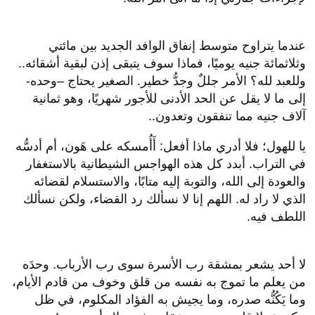
عندما يتراوح متوسط إنفاق الوافد الجديد بين مائتي
وثلاثمائة جنيه يوميًا، فماذا سوف يتبقى إذن لبقية أشقائه..
وللعبد لله؟ الأمر جللٌ وجدُّ خطير. الصغير يحتاج –وحده-
إلى ما لا يقل عن الحد الأدنى للأجور شهريًا، وهو ثمانية
آلاف جنيه مما تنفقون وتعدون..
يا للهول؛ فلا أدري ماذا أفعل: أَأُمسكه على هَون، أم أدسُّه
في التراب. أبدد كل هذه الهواجس الشيطانية بالاستغفار
والعودة إلى الله، والتوبة إليه متابًا، والاستسلام لقضائه
الذي لا راد له. اللهم إنا لا نسألك رد القضاء، ولكن نسألك
اللطف فيه.
لا أحد يشعر بمشقة رب الأسرة سوى رب الأرباب. وحدَه
من يعلم ما تموج به نفسه من قلق وخوف من قادم الأيام،
وما يَكُنُّه صدره، وما يجيش به الفؤاد المكلوم، في ظل