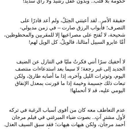
حكومة بلا قلب.. وبدون عقل رشيد ولا رأي سديد!
حقيقة الأمر.. لقد أعيتني الحِيَلُ، ولم أعد قادرًا على
التصرف؛ فأبواب الرزق صارت – في زمن مدبولي-
شحيحة، لا تُفتح على مصراعيها إلا للمقربين والمحظوظين،
أمَّا عابرو السبيل أمثالنا، فالويلُ، كل الويل لهم!
لا أخفيك سرًا أنني فكرتُ مليًا في التنازل عن الضيف
الجديد إلى غير رجعة؛ لا سيما بعد استدعاءات منتصف
اليوم، وتوترات الليل وآخره، إذا ما أصابه طارئ، ولكن
تبعات ذلك جسيمة وخيمة إذا ما قورنت بمعدل الإنفاق
اليومي عليه، قد لا أتحملها!
عدم التعاطف معه كان من أقوى أسباب الرغبة في تركه
لأول مشترٍ آتٍ.. بصوت ضياء الميرغني في فيلم مرجان
أحمد مرجان، ولكن هيهات هيهات؛ فقد سبق السيف العذل.