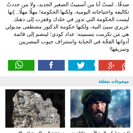
صدقًا.. لستُ أنا من أسميتُ الصغير الجديد، ولا من حددتُ
تكاليفه واحتياجاته اليومية، ولكنها الحكومة! مهلًا مهلًا.. إنها
ليست الحكومة التي تدور في خلدك وقفزت إلى ذهنك
عزيزي سيئ النية، ولكنها حكومة الدكتور مصطفى مدبولي
هي مَن تكرمت بتسميته: عداد كودي؛ لينضم إلى قائمة
أدواتها الفجَّة في الجباية واستنزاف جيوب المصريين
وتمزيقها!
موضوعات متعلقة