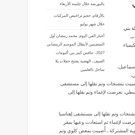
ي
بالبورصة خلال جلسة الأربعاء
بالأرقام، حجم تراخيص المركبات
خلال شهر يوليو
ة بني
أخبار الفن اليوم: محمد رمضان أول
ءات
المنضمين لأبطال الموسم الرمضاني
يمياء
2027.. تنافس كبير بين ألبومات
الصيف.. الهضبة يفتتح حفلات يلا
إسماعيل،
ساحل بالعلمين
ي،
صيبت بتشنجات وتم نقلها إلى مستشفى
طي، تعرضت لإغماء وتم نقلها إلى
بتشنجات وتم نقلها إلى مستشفى إهناسيا
تعرضت لإغماء ثم استعادت وعيها بمقر
نوية المشتركة ـ أُصيبت بمغص كلوي وتم