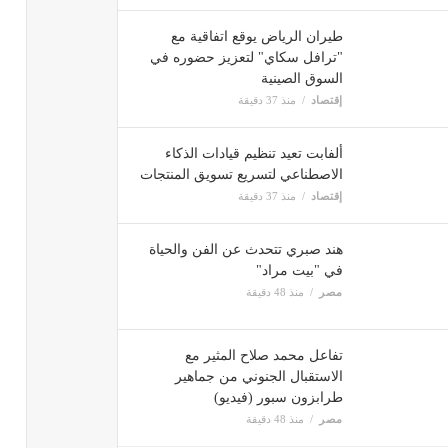
طيران الرياض يوقع اتفاقية مع
"ترافل سكاي" لتعزيز حضوره في
السوق الصينية
إقتصاد
منذ 37 دقيقة
ألفابت تعيد تنظيم قيادات الذكاء
الاصطناعي لتسريع تسويق المنتجات
إقتصاد
منذ 37 دقيقة
هند صبري تتحدث عن الفن والحياة
في "بيت مراد"
مصر
منذ 48 دقيقة
تفاعل محمد صلاح المثير مع
الاستقبال الجنوني من جماهير
طرابزون سبور (فيديو)
مصر
منذ 48 دقيقة