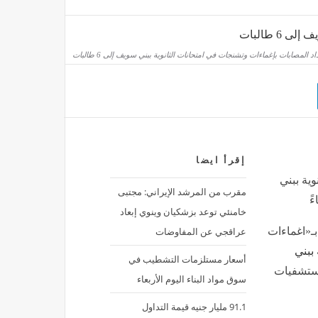
سوق ترفض طلب "ميار" لتسجيل وطرح صكوك قابلة للتحول بـ500 مليون ريال
منذ ساعتين
اد المصابات بإغماءات وتشنجات في امتحانات الثانوية ببني سويف إلى 6 طالبات
مدينة" تهبط 60% في الربع الثاني لانخفاض المبيعات وارتفاع التكلفة
د
منذ ساعتين
ارتفاع إنتاجية العمل في أمريكا مع خفض التكاليف
إقرأ ايضا
إقتصاد
منذ ساعتين
وية ببني
مقرب من المرشد الإيراني: مجتبى
خامنئي توعد بزشكيان وينوي إبعاد
عراقجي عن المفاوضات
بـ«اغماءات
 ببني
أسعار مستلزمات التشطيب في
 مستشفيات
سوق مواد البناء اليوم الأربعاء
91.1 مليار جنيه قيمة التداول