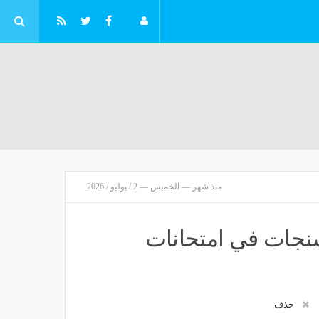
منذ شهر — الخميس — 2 / يوليو / 2026
شنجات في امتحانات
" تقفز إلى 68.13 مليون ريال بالربع الثاني من عام 2026
منذ ساعتين
حذف