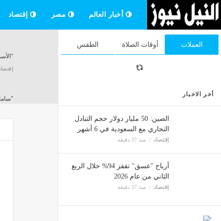
أخبار العالم
مصر
إقتصاد
العملات
أوقات الصلاة
الطقس
"الأسما
إقتصاد
أخر الاخبار
"ساما
إقتصاد
الصين: 50 مليار دولار حجم التبادل
التجاري مع السعودية في 6 أشهر
إقتصاد
منذ 37 دقيقة
10 أغسطس إدراج وبدء تداول وحدات صندوق إم إس سي آي بالسوق الرئيسية
أرباح "عسق" تقفز 94% خلال الربع
إقتصاد
الثاني من عام 2026
إقتصاد
منذ 37 دقيقة
النفط 
إقتصاد