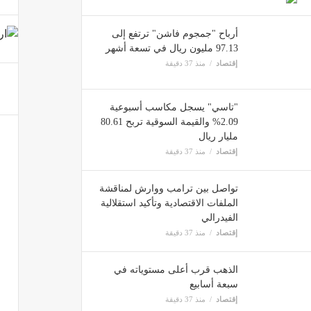
أرباح "جمجوم فاشن" ترتفع إلى
97.13 مليون ريال في تسعة أشهر
إقتصاد
منذ 37 دقيقة
اضطراب سل
إقتصاد
"تاسي" يسجل مكاسب أسبوعية
2.09% والقيمة السوقية تربح 80.61
مليار ريال
إقتصاد
منذ 37 دقيقة
أرباح "اليمامة 
تواصل بين ترامب ووارش لمناقشة
إقتصاد
الملفات الاقتصادية وتأكيد استقلالية
الفيدرالي
إقتصاد
منذ 37 دقيقة
الذهب قرب أعلى مستوياته في
سبعة أسابيع
إقتصاد
منذ 37 دقيقة