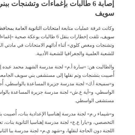
إصابة 6 طالبات بإغماءات وتشنجات ببن
سويف
وكانت غرفة عمليات متابعة
امتحانات الثانوية العامة بمحافظ
سويف
، تلقت إخطارات بنقل 6 طالبات بوعكة صحية «إغما
وتشنجات ومغص كلوي» أثناء أدائهم الامتحانات في مادتي الك
للشعبة العلمية والجغرافيا للشعبة الأدبية.
والطالبت هن: «سارة أ.م» لجنة مدرسة الشهيد محمد عبده 
أُصيبت بتشنجات وتم نقلها إلى مستشفى بني سويف الجامع
و«سميحة أ.ك» لجنة مدرسة جزيرة المساعدة بالواسطي، أُ
الواسطي، و«آية ع.ش» لجنة مدرسة جزيرة المساعدة بالواس
مستشفى الواسطي.
و«شيماء ر.م» لجنة مدرسة إهناسيا الإعدادية بنات، أُصيبت 
التخصصي، و«يارا ع.ع» لجنة مدرسة إهناسيا الثانوية بنات، 
اللجنة دون الحاجة لنقلها، و«شهد ي.م» لجنة مدرسة ببا الثا