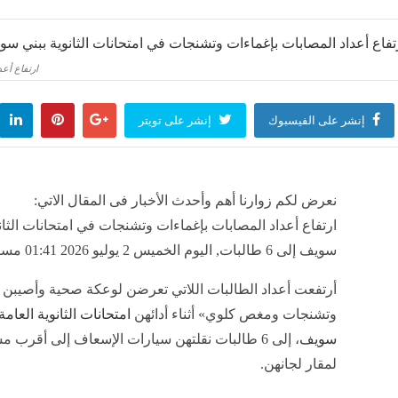
هيئة ال
إقتصاد
ارتفاع أعد
اسل الإمداد يهبط أرباح "أنابيب" 74% في الربع الثاني 2026
أرباح "أسمنت ال
إنشر على الفيسبوك
إنشر على تويتر
منذ ساعتين
إقتصا
نعرض لكم زوارنا أهم وأحدث الأخبار فى المقال الاتي:
للحديد" تقفز 304% بالربع الثاني للعام 2026 لزيادة المبيعات
ارتفاع أعداد المصابات بإغماءات وتشنجات في امتحانات الثان
منذ ساعتين
سويف إلى 6 طالبات, اليوم الخميس 2 يوليو 2026 01:41 مساءً
أرتفعت أعداد الطالبات اللاتي تعرضن لوعكة صحية وأصيبن 
وتشنجات ومغص كلوي» أثناء أدائهن
امتحانات الثانوية العامة
سويف
، إلى 6 طالبات نقلتهن سيارات الإسعاف إلى أقرب
لمقار لجانهن.