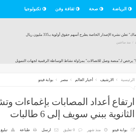
الرياضة
صحة
ثقافة وفن
تكنولوجيا
ك" تعلن نشرة الإصدار الخاصة بطرح أسهم حقوق أولوية بـ335 مليون ريال
منذ ساعتين
" يرخص لـ"منصة وصل للاتصالات" بمزاولة نشاط الوساطة الرقمية لجهات التمويل
منذ ساعتين
الرئيسية
الارشيف
أخبار العالم
مصر
بوابة فيتو
ارتفاع أعداد المصابات بإغماءات وت
منذ ساعتين
الثانوية ببني سويف إلى 6 طالبات
خسائر "أميانتيت
يرتفع طفيفاً وسط آمال التوصل لاتفاق بشأن فتح هرمز
إقتصاد
بوابة فيتو
منذ شهر
0 تعليق
ارسل
طباعة
تبليغ
منذ ساعتين