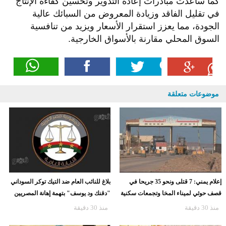
كما ساعدت مبادرات إعادة التدوير وتحسين كفاءة الإنتاج
في تقليل الفاقد وزيادة المعروض من السبائك عالية
الجودة، مما يعزز استقرار الأسعار ويزيد من تنافسية
السوق المحلي مقارنة بالأسواق الخارجية.
موضوعات متعلقة
إعلام يمني: 7 قتلى ونحو 35 جريحا في
بلاغ للنائب العام ضد التيك توكر السوداني
قصف حوثي لميناء المخا وتجمعات سكنية
"دقنك ود يوسف" بتهمة إهانة المصريين
منذ 30 دقيقة
منذ 30 دقيقة