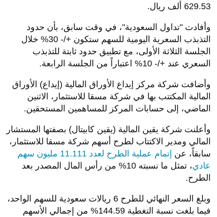
629.53 ألف ريال.
وأفادت "تداول السعودية"، في وقت سابق، بأن حدود
التذبذب السعرية اليومية للسهم ستكون +/- 30% خلال
الجلسة الثلاثة الأولى، مع تطبيق حدود ثابتة للتذبذب
السعري عند +/- 10% اعتباراً من الجلسة الرابعة
.
وأضافت شركة مركز إيداع الأوراق المالية (إيداع) الأوراق
المالية المكتتب بها في شركة مسقا للاستثمار، الاثنين
الماضي، إلى حسابات المركز للمساهمين المستحقين
.
وأعلنت شركة يقين المالية (يقين كابيتال) بصفتها المستشار
المالي ومدير الاكتتاب لطرح أسهم شركة مسقا للاستثمار،
سابقاً، عن
إتمام عملية الطرح لعدد 11.111 مليون سهم
عادي
، تمثل ما نسبته 10% من رأس المال المصدر بعد
الطرح
.
وبلغ السعر النهائي للطرح 6 ريالات سعودية للسهم الواحد،
فيما بلغت نسبة التغطية 144.59% من إجمالي الأسهم