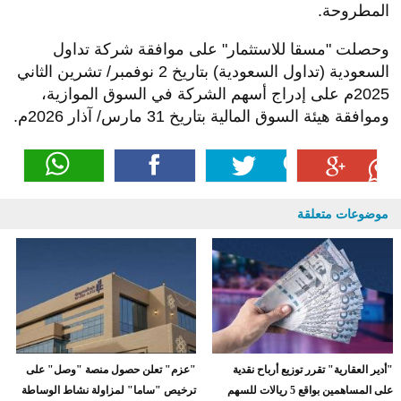
المطروحة
.
وحصلت "مسقا للاستثمار" على موافقة شركة تداول
السعودية (تداول السعودية) بتاريخ 2 نوفمبر/ تشرين الثاني
2025م على إدراج أسهم الشركة في السوق الموازية،
وموافقة هيئة السوق المالية بتاريخ 31 مارس/ آذار 2026م
.
موضوعات متعلقة
"أدير العقارية" تقرر توزيع أرباح نقدية
"عزم" تعلن حصول منصة "وصل" على
على المساهمين بواقع 5 ريالات للسهم
ترخيص "ساما" لمزاولة نشاط الوساطة