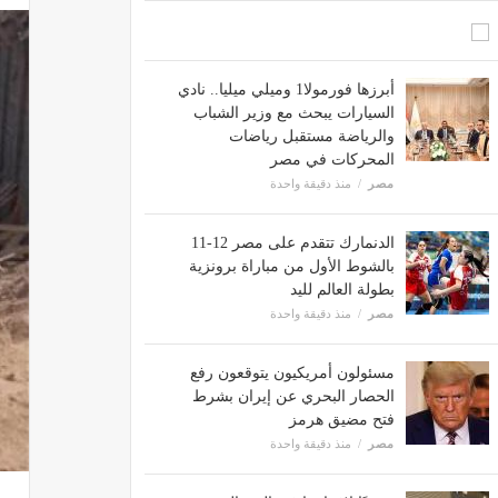
أبرزها فورمولا1 وميلي ميليا.. نادي
السيارات يبحث مع وزير الشباب
والرياضة مستقبل ‏‏‏رياضات
المحركات في مصر
مصر
منذ دقيقة واحدة
الدنمارك تتقدم على مصر 12-11
بالشوط الأول من مباراة برونزية
بطولة العالم لليد
مصر
منذ دقيقة واحدة
مسئولون أمريكيون يتوقعون رفع
الحصار البحري عن إيران بشرط
فتح مضيق هرمز
مصر
منذ دقيقة واحدة