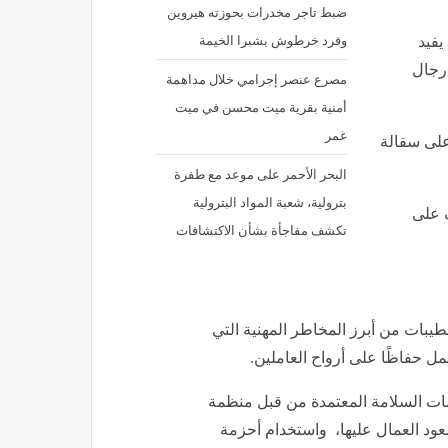
ضبط تاجر مخدرات بحوزته هيروين
وفرد خرطوش بشبرا الخيمة
يفيد
رجال
مصرع عنصر إجرامي خلال مداهمة
أمنية بقرية ميت محسن في ميت
غمر
 على سقالة
البحر الأحمر على موعد مع طفرة
بترولية، شعبة المواد البترولية
 على
تكشف مفاجأة بشأن الاكتشافات
طيبات من أبرز المخاطر المهنية التي
مل حفاظًا على أرواح العاملين.
يمات السلامة المعتمدة من قبل منظمة
صعود العمال عليها، واستخدام أحزمة