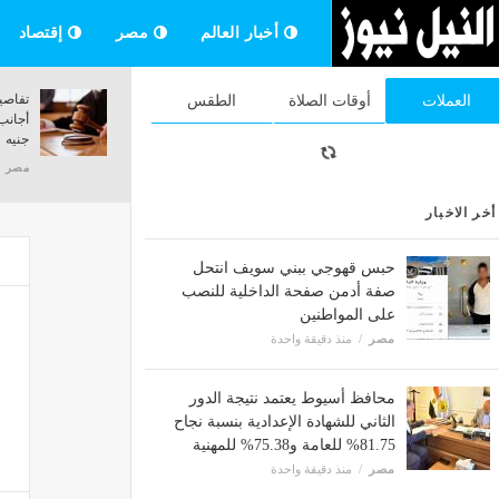
أخبار العالم
مصر
إقتصاد
سماع دوي انفجارين عنيفين في مدينة تعز
إعلامي تركي يكشف حك
العملات
أوقات الصلاة
الطقس
باليمن
الفاخرة وسر تواجده في
مصر
منذ 32 دقيقة
مصر
منذ 32 دقيقة
أخر الاخبار
حبس قهوجي ببني سويف انتحل
صفة أدمن صفحة الداخلية للنصب
على المواطنين
مصر
منذ دقيقة واحدة
محافظ أسيوط يعتمد نتيجة الدور
الثاني للشهادة الإعدادية بنسبة نجاح
81.75% للعامة و75.38% للمهنية
مصر
منذ دقيقة واحدة