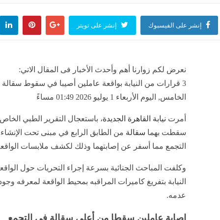
إنشر على الفيسبوك
إنشر على تويتر
نعرض لكم زوارنا أهم وأحدث الأخبار فى المقال الاتي:
3 قرارات من النيابة بواقعة عاملين أصيبا في سقوط سقالة ب
الخامس, اليوم الأربعاء 1 يوليو 2026 01:49 مساءً
أمرت
نيابة القاهرة الجديدة
، باستعجال التقرير الطبي الخاص 
سقطت بهما
سقالة
من الطابق الرابع في مبنى تحت الإنشاء
التجمع مما أسفر عن إصابتهما وذلك لكشف ملابسات الواقع
وكلفت المباحث الجنائية بسرعة إجراء التحريات حول الواق
النيابة بتفريغ كاميرات المراقبه بمحيط الواقعة لمعرفه وجو
عدمه.
إصابة عاملين سقطا من أعلى سقالة فى التجمع