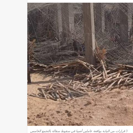
3 قرارات من النيابة بواقعة عاملين أصيبا في سقوط سقالة بالتجمع الخامس