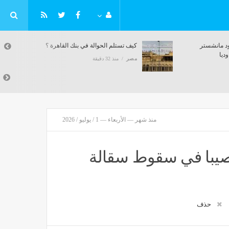
سجل هدفين، عمر مرموش يقود مانشستر
كيف 
سيتي للفوز على أتلتيكو مدريد وديا
مصر
مصر
منذ 32 دقيقة
منذ شهر — الأربعاء — 1 / يوليو / 2026
 أصيبا في سقوط سقالة
حذف