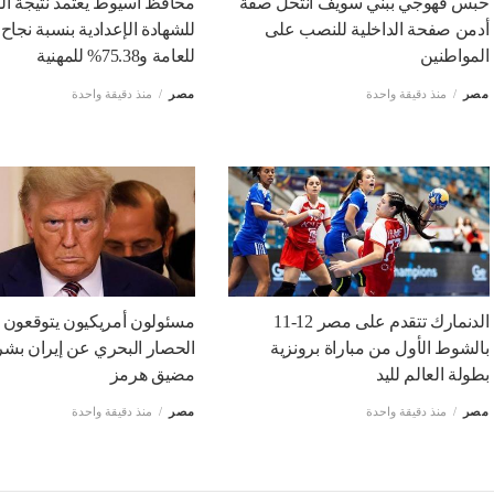
حبس قهوجي ببني سويف انتحل صفة
محافظ أسيوط يعتمد نتيجة الد
أدمن صفحة الداخلية للنصب على
المواطنين
للعامة و75.38% للمهنية
مصر
منذ دقيقة واحدة
مصر
منذ دقيقة واحدة
الدنمارك تتقدم على مصر 12-11
مسئولون أمريكيون يتوقعون 
بالشوط الأول من مباراة برونزية
الحصار البحري عن إيران بش
بطولة العالم لليد
مضيق هرمز
مصر
منذ دقيقة واحدة
مصر
منذ دقيقة واحدة