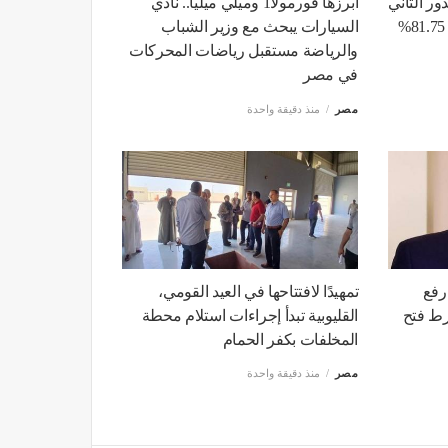
ور الثاني
أبرزها فورمولا1 وميلي ميليا.. نادي
للشهادة الإعدادية بنسبة نجاح 81.75%
السيارات يبحث مع وزير الشباب
والرياضة مستقبل ‏‏‏رياضات المحركات
في مصر
مصر
منذ دقيقة واحدة
رفع
تمهيدًا لافتتاحها في العيد القومي،
رط فتح
القليوبية تبدأ إجراءات استلام محطة
المخلفات بكفر الحمام
مصر
منذ دقيقة واحدة