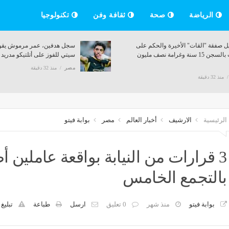
الرياضة
صحة
ثقافة وفن
تكنولوجيا
اية فيلا محمد صلاح
تفاصيل صفقة "القات" الأخيرة والحكم على
 الفندق (فيديو)
أجانب بالسجن 15 سنة وغرامة نصف مليون
جنيه
مصر
منذ 32 دقيقة
الرئيسية
الارشيف
أخبار العالم
مصر
بوابة فيتو
3 قرارات من النيابة بواقعة عاملين
بالتجمع الخامس
بوابة فيتو
منذ شهر
0 تعليق
ارسل
طباعة
تبليغ