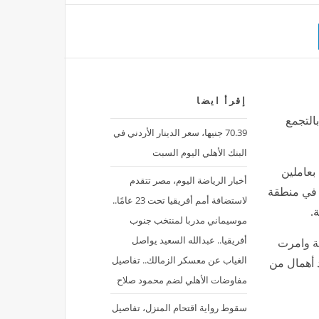
إقرأ ايضا
التجمع
70.39 جنيها، سعر الدينار الأردني في
البنك الأهلي اليوم السبت
بعاملين
أخبار الرياضة اليوم، مصر تتقدم
 في منطقة
لاستضافة أمم أفريقيا تحت 23 عامًا..
ة.
موسيماني مدربا لمنتخب جنوب
أفريقيا.. عبدالله السعيد يواصل
عة وامرت
الغياب عن معسكر الزمالك.. تفاصيل
د أهمال من
مفاوضات الأهلي لضم محمود صلاح
سقوط رواية اقتحام المنزل، تفاصيل