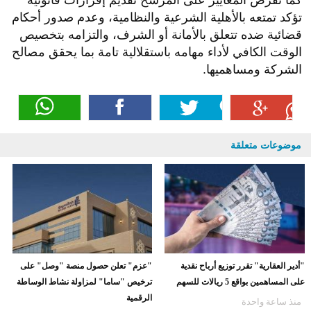
كما تفرض المعايير على المرشح تقديم إقرارات قانونية
تؤكد تمتعه بالأهلية الشرعية والنظامية، وعدم صدور أحكام
قضائية ضده تتعلق بالأمانة أو الشرف، والتزامه بتخصيص
الوقت الكافي لأداء مهامه باستقلالية تامة بما يحقق مصالح
الشركة ومساهميها.
موضوعات متعلقة
"أدير العقارية" تقرر توزيع أرباح نقدية
"عزم" تعلن حصول منصة "وصل" على
على المساهمين بواقع 5 ريالات للسهم
ترخيص "ساما" لمزاولة نشاط الوساطة
الرقمية
منذ ساعة واحدة